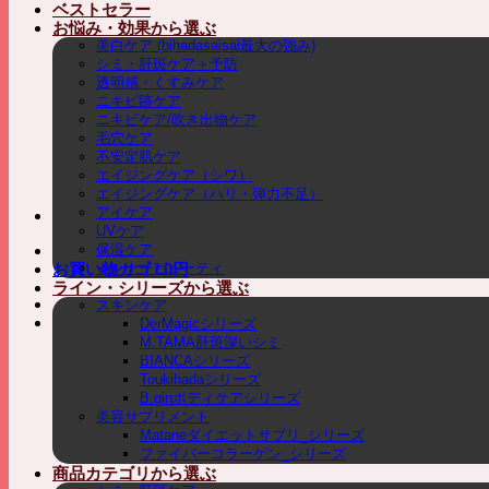
ベストセラー
お悩み・効果から選ぶ
美白ケア (bihadasaisai最大の強み)
シミ・肝斑ケア＋予防
透明感・くすみケア
ニキビ跡ケア
ニキビケア/吹き出物ケア
毛穴ケア
不安定肌ケア
エイジングケア（シワ）
エイジングケア（ハリ・弾力不足）
アイケア
UVケア
保湿ケア
インナービューティ
お買い物カゴ /
0
円
ライン・シリーズから選ぶ
スキンケア
DerMagicシリーズ
M.TAMA肝斑深いシミ
BIANCAシリーズ
Toukihadaシリーズ
B.ginボディケアシリーズ
美容サプリメント
Mataneダイエットサプリ_シリーズ
ファイバーコラーゲン_シリーズ
商品カテゴリから選ぶ