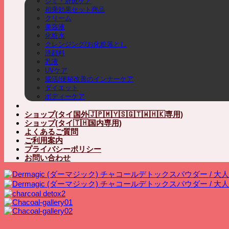
シミ・肝斑ケア
相乗効果セット商品
クリーム
美容液
化粧水
クレンジング/お化粧落とし
洗顔料
乳液
UVケア
腸活/便秘改善のインナーケア
ダイエット
ボディーケア
ショップ(タイ国外🇯🇵🇲🇾🇸🇬🇹🇼🇭🇰専用)
ショップ(タイ🇹🇭国内専用)
よくあるご質問
ご利用案内
プライバシーポリシー
お問い合わせ