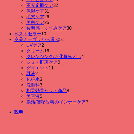
洗
個
商
の
品
32
不安定肌ケア
32
顔
の
個
品
商
31
保湿ケア
31
個
個
商
の
品
26
毛穴ケア
26
の
個
品
商
25
美白ケア
25
商
の
個
品
30
透明感・くすみケア
30
品
商
の
個
10
ベストセラー
10
個
品
商
の
51
商品カテゴリから選ぶ
51
の
品
個
商
2
UVケア
2
個
商
の
品
16
クリーム
16
の
品
個
商
4
クレンジング/お化粧落とし
4
商
の
品
個
9
シミ・肝斑ケア
9
品
商
個
の
11
ダイエット
11
品
個
の
商
2
乳液
2
個
の
商
品
3
化粧水
3
の
個
商
品
3
洗顔料
3
商
の
個
品
8
相乗効果セット商品
8
品
商
の
個
5
美容液
5
品
商
個
の
7
腸活/便秘改善のインナーケア
7
品
の
商
個
説明
商
品
の
品
商
品