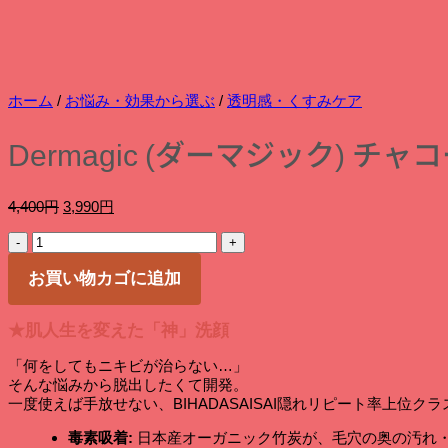
ホーム
/
お悩み・効果から選ぶ
/
透明感・くすみケア
Dermagic (ダーマジック)
元
現
4,400
円
3,990
円
の
在
Dermagic
価
の
(ダ
格
価
ー
お買い物カゴに追加
は
格
マ
4,400
は
ジ
円
3,990
★肌人生を変えた「神」洗顔
ッ
で
円
ク)
し
で
「何をしてもニキビが治らない…」
チ
た。
す。
そんな悩みから脱出したくて開発。
ャ
一度使えば手放せない、BIHADASAISAI隠れリピート率上位ク
コ
ー
毒素吸着:
日本産オーガニック竹炭が、毛穴の奥の汚れ
ル