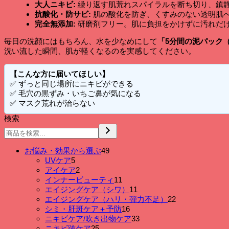
大人ニキビ:
繰り返す肌荒れスパイラルを断ち切り、鎮
デ
抗酸化・防サビ:
肌の酸化を防ぎ、くすみのない透明肌
ト
完全無添加:
研磨剤フリー。肌に負担をかけずに汚れだ
ッ
ク
毎日の洗顔にはもちろん、水を少なめにして
「5分間の泥パック
ス
洗い流した瞬間、肌が軽くなるのを実感してください。
パ
ウ
【こんな方に届いてほしい】
ダ
✅ ずっと同じ場所にニキビができる
ー
✅ 毛穴の黒ずみ・いちご鼻が気になる
/
✅ マスク荒れが治らない
大
人
検索
ニ
キ
ビ・
49
お悩み・効果から選ぶ
49
毛
個
5
UVケア
5
穴
個
の
2
アイケア
2
の
の
個
商
11
インナービューティ
11
黒
商
の
品
個
11
エイジングケア（シワ）
11
ず
品
商
の
個
22
エイジングケア（ハリ・弾力不足）
22
み
品
商
の
個
16
シミ・肝斑ケア＋予防
16
吸
品
個
商
の
33
ニキビケア/吹き出物ケア
33
着
の
品
個
商
25
ニキビ跡ケア
25