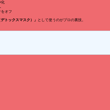
静化
へ
けをオフ
（デトックスマスク）」
として使うのがプロの裏技。