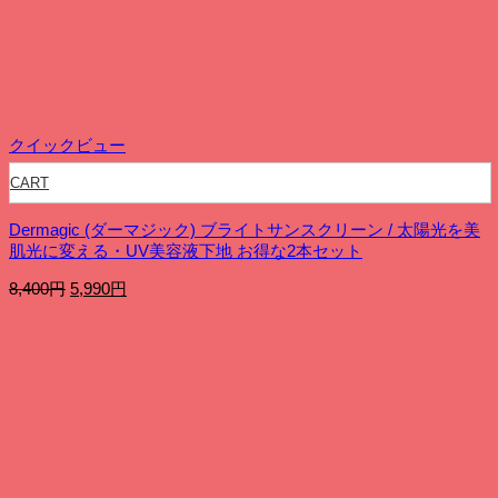
35,940
は
円
23,400
で
円
し
で
た。
す。
クイックビュー
CART
Dermagic (ダーマジック) ブライトサンスクリーン / 太陽光を美
肌光に変える・UV美容液下地 お得な2本セット
元
現
8,400
円
5,990
円
の
在
価
の
格
価
は
格
8,400
は
円
5,990
で
円
し
で
た。
す。