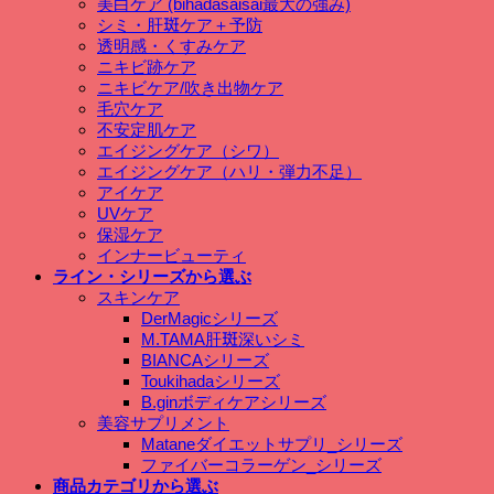
美白ケア (bihadasaisai最大の強み)
シミ・肝斑ケア＋予防
透明感・くすみケア
ニキビ跡ケア
ニキビケア/吹き出物ケア
毛穴ケア
不安定肌ケア
エイジングケア（シワ）
エイジングケア（ハリ・弾力不足）
アイケア
UVケア
保湿ケア
インナービューティ
ライン・シリーズから選ぶ
スキンケア
DerMagicシリーズ
M.TAMA肝斑深いシミ
BIANCAシリーズ
Toukihadaシリーズ
B.ginボディケアシリーズ
美容サプリメント
Mataneダイエットサプリ_シリーズ
ファイバーコラーゲン_シリーズ
商品カテゴリから選ぶ