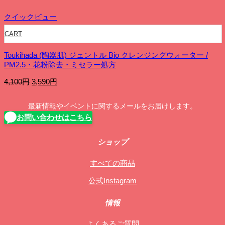
クイックビュー
CART
Toukihada (陶器肌) ジェントル Bio クレンジングウォーター /
PM2.5・花粉除去・ミセラー処方
元
現
4,100
円
3,590
円
の
在
価
の
最新情報やイベントに関するメールをお届けします。
格
価
お問い合わせはこちら
は
格
4,100
は
円
3,590
ショップ
で
円
し
で
すべての商品
た。
す。
公式Instagram
情報
よくあるご質問