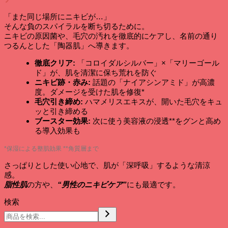
レ
「また同じ場所にニキビが…」
ス・
そんな負のスパイラルを断ち切るために。
ト
ニキビの原因菌や、毛穴の汚れを徹底的にケアし、名前の通り
ナ
つるんとした「陶器肌」へ導きます。
ー
/
徹底クリア:
「コロイダルシルバー」×「マリーゴール
ニ
ド」が、肌を清潔に保ち荒れを防ぐ
キ
ニキビ跡・赤み:
話題の「ナイアシンアミド」が高濃
ビ
度。ダメージを受けた肌を修復*
跡・
毛穴引き締め:
ハマメリスエキスが、開いた毛穴をキュ
毛
ッと引き締める
穴
ブースター効果:
次に使う美容液の浸透**をグンと高め
引
る導入効果も
き
締
*保湿による整肌効果 **角質層まで
め
＆
さっぱりとした使い心地で、肌が「深呼吸」するような清涼
鎮
感。
静
脂性肌
の方や、
“男性のニキビケア”
にも最適です。
お
得
検索
な
2