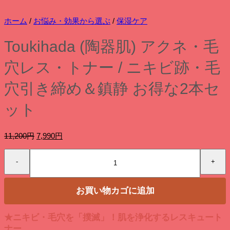
ホーム
/
お悩み・効果から選ぶ
/
保湿ケア
Toukihada (陶器肌) アクネ・毛
穴レス・トナー / ニキビ跡・毛
穴引き締め＆鎮静 お得な2本セ
ット
元
現
11,200
円
7,990
円
の
在
Toukihada
価
の
(陶
格
価
器
は
格
肌)
11,200
は
お買い物カゴに追加
ア
円
7,990
ク
で
円
ネ・
し
で
★ニキビ・毛穴を「撲滅」！肌を浄化するレスキュート
毛
た。
す。
ナー
穴