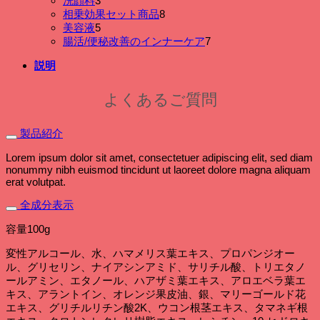
洗顔料
3
商
の
個
品
8
相乗効果セット商品
8
品
商
の
個
5
美容液
5
品
商
個
の
7
腸活/便秘改善のインナーケア
7
品
の
商
個
説明
商
品
の
品
商
品
よくあるご質問
製品紹介
Lorem ipsum dolor sit amet, consectetuer adipiscing elit, sed diam
nonummy nibh euismod tincidunt ut laoreet dolore magna aliquam
erat volutpat.
全成分表示
容量100g
変性アルコール、水、ハマメリス葉エキス、プロパンジオー
ル、グリセリン、ナイアシンアミド、サリチル酸、トリエタノ
ールアミン、エタノール、ハアザミ葉エキス、アロエベラ葉エ
キス、アラントイン、オレンジ果皮油、銀、マリーゴールド花
エキス、グリチルリチン酸2K、ウコン根茎エキス、タマネギ根