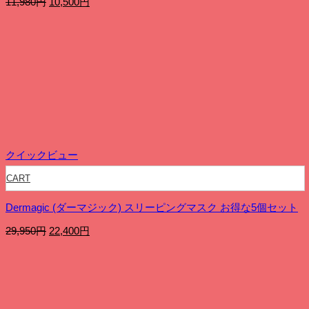
元
現
11,980
円
10,500
円
の
在
価
の
格
価
は
格
11,980
は
円
10,500
で
円
し
で
た。
す。
クイックビュー
CART
Dermagic (ダーマジック) スリーピングマスク お得な5個セット
元
現
29,950
円
22,400
円
の
在
価
の
格
価
は
格
29,950
は
円
22,400