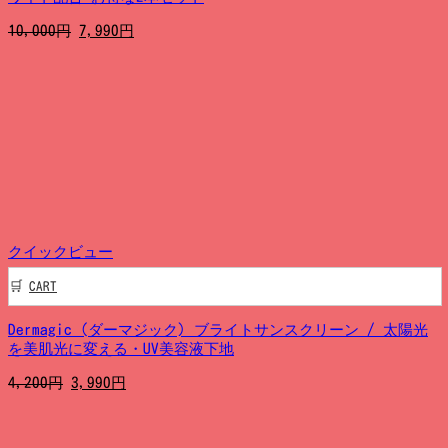
元
現
10,000
円
7,990
円
の
在
価
の
格
価
は
格
10,000
は
円
7,990
で
円
し
で
た。
す。
クイックビュー
CART
Dermagic (ダーマジック) ブライトサンスクリーン / 太陽光
を美肌光に変える・UV美容液下地
元
現
4,200
円
3,990
円
の
在
価
の
格
価