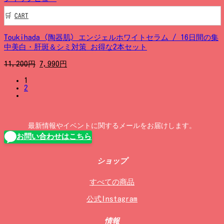
CART
Toukihada (陶器肌) エンジェルホワイトセラム / 16日間の集
中美白・肝斑＆シミ対策 お得な2本セット
元
現
11,200
円
7,990
円
の
在
1
価
の
2
格
価
は
格
11,200
は
円
7,990
最新情報やイベントに関するメールをお届けします。
で
円
お問い合わせはこちら
し
で
た。
す。
ショップ
すべての商品
公式Instagram
情報