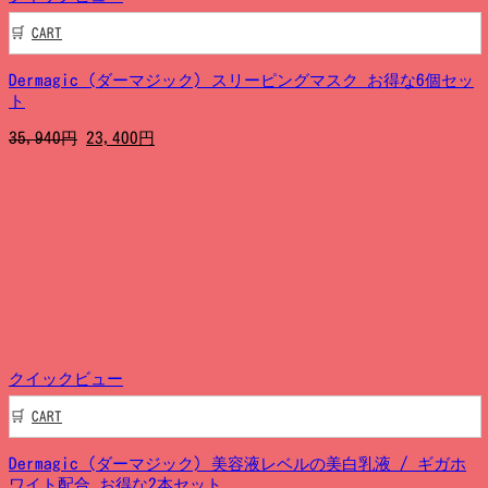
CART
Dermagic (ダーマジック) スリーピングマスク お得な6個セッ
ト
元
現
35,940
円
23,400
円
の
在
価
の
格
価
は
格
35,940
は
円
23,400
で
円
し
で
た。
す。
クイックビュー
CART
Dermagic (ダーマジック) 美容液レベルの美白乳液 / ギガホ
ワイト配合 お得な2本セット