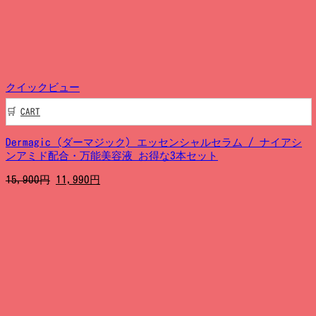
円
7,990
で
円
し
で
た。
す。
クイックビュー
CART
Dermagic (ダーマジック) エッセンシャルセラム / ナイアシ
ンアミド配合・万能美容液 お得な3本セット
元
現
15,900
円
11,990
円
の
在
価
の
格
価
は
格
15,900
は
円
11,990
で
円
し
で
た。
す。