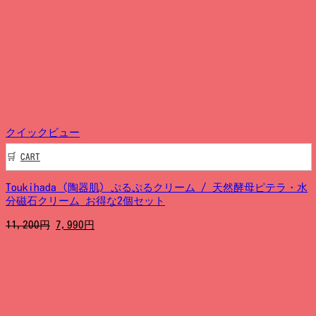
価
の
格
価
は
格
5,600
は
円
4,990
で
円
し
で
た。
す。
クイックビュー
CART
Toukihada (陶器肌) ぷるぷるクリーム / 天然酵母ピテラ・水
分磁石クリーム お得な2個セット
元
現
11,200
円
7,990
円
の
在
価
の
格
価
は
格
11,200
は
円
7,990
で
円