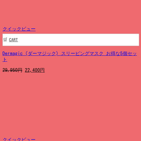
し
で
た。
す。
クイックビュー
CART
Dermagic (ダーマジック) スリーピングマスク お得な5個セッ
ト
元
現
29,950
円
22,400
円
の
在
価
の
格
価
は
格
29,950
は
円
22,400
で
円
し
で
た。
す。
クイックビュー