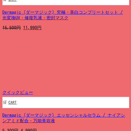
Dermagic (ダーマジック) 究極・美白コンプリートセット /
光変換UV・修復乳液・密封マスク
元
現
15,500
円
11,990
円
の
在
価
の
格
価
は
格
15,500
は
円
11,990
で
円
し
で
た。
す。
クイックビュー
CART
Dermagic (ダーマジック) エッセンシャルセラム / ナイアシ
ンアミド配合・万能美容液
元
現
5,300
円
4,990
円