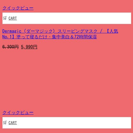
クイックビュー
CART
Dermagic (ダーマジック) スリーピングマスク / 【人気
No.1】塗って寝るだけ・集中美白＆72時間保湿
元
現
6,300
円
5,990
円
の
在
価
の
格
価
は
格
6,300
は
円
5,990
で
円
し
で
た。
す。
クイックビュー
CART