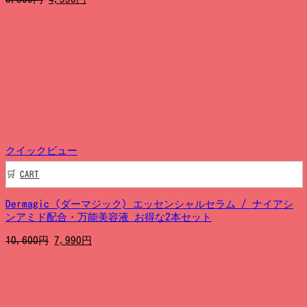
の
在
価
の
格
価
は
格
5,300
は
円
4,990
で
円
し
で
た。
す。
クイックビュー
CART
Dermagic (ダーマジック) エッセンシャルセラム / ナイアシ
ンアミド配合・万能美容液 お得な2本セット
元
現
10,600
円
7,990
円
の
在
価
の
格
価
は
格
10,600
は