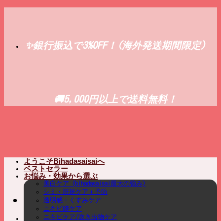
Skip
to
content
✨銀行振込で3%OFF！(海外発送期間限定)
🚚5,000円以上で送料無料！
ようこそBihadasaisaiへ
ベストセラー
お悩み・効果から選ぶ
美白ケア (bihadasaisai最大の強み)
シミ・肝斑ケア＋予防
透明感・くすみケア
ニキビ跡ケア
ニキビケア/吹き出物ケア