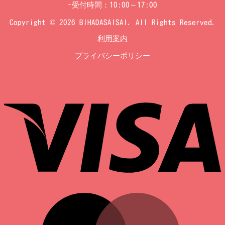
-受付時間：10:00～17:00
Copyright © 2026 BIHADASAISAI. All Rights Reserved.
利用案内
プライバシーポリシー
V
M