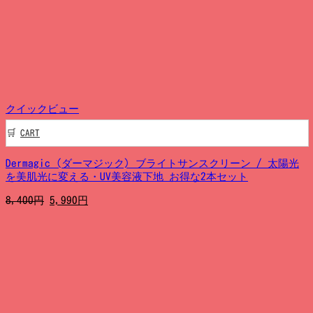
は
格
4,200
は
円
3,990
で
円
し
で
た。
す。
クイックビュー
CART
Dermagic (ダーマジック) ブライトサンスクリーン / 太陽光
を美肌光に変える・UV美容液下地 お得な2本セット
元
現
8,400
円
5,990
円
の
在
価
の
格
価
は
格
8,400
は
円
5,990
で
円
し
で