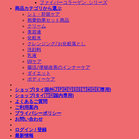
ファイバーコラーゲン_シリーズ
商品カテゴリから選ぶ
シミ・肝斑ケア
相乗効果セット商品
クリーム
美容液
化粧水
クレンジング/お化粧落とし
洗顔料
乳液
UVケア
腸活/便秘改善のインナーケア
ダイエット
ボディーケア
ショップ(タイ国外🇯🇵🇲🇾🇸🇬🇹🇼🇭🇰専用)
ショップ(タイ🇹🇭国内専用)
よくあるご質問
ご利用案内
プライバシーポリシー
お問い合わせ
ログイン / 登録
最新情報