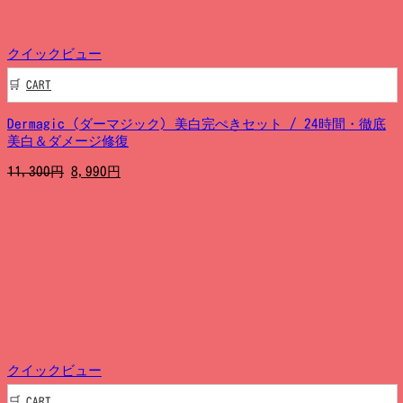
た。
す。
クイックビュー
CART
Dermagic (ダーマジック) 美白完ぺきセット / 24時間・徹底
美白＆ダメージ修復
元
現
11,300
円
8,990
円
の
在
価
の
格
価
は
格
11,300
は
円
8,990
で
円
し
で
た。
す。
クイックビュー
CART