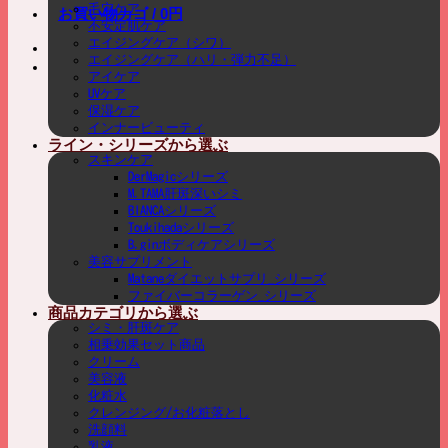
毛穴ケア
お買い物カゴ /
0
円
不安定肌ケア
エイジングケア（シワ）
エイジングケア（ハリ・弾力不足）
アイケア
UVケア
保湿ケア
インナービューティ
ライン・シリーズから選ぶ
スキンケア
DerMagicシリーズ
M.TAMA肝斑深いシミ
BIANCAシリーズ
Toukihadaシリーズ
B.ginボディケアシリーズ
美容サプリメント
Mataneダイエットサプリ_シリーズ
ファイバーコラーゲン_シリーズ
商品カテゴリから選ぶ
シミ・肝斑ケア
相乗効果セット商品
クリーム
美容液
化粧水
クレンジング/お化粧落とし
洗顔料
乳液