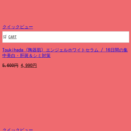
し
で
た。
す。
クイックビュー
CART
Toukihada (陶器肌) エンジェルホワイトセラム / 16日間の集
中美白・肝斑＆シミ対策
元
現
5,600
円
4,990
円
の
在
価
の
格
価
は
格
5,600
は
円
4,990
で
円
し
で
た。
す。
クイックビュー