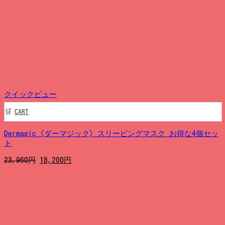
価
の
格
価
は
格
17,970
は
円
13,900
で
円
し
で
た。
す。
クイックビュー
CART
Dermagic (ダーマジック) スリーピングマスク お得な4個セッ
ト
元
現
23,960
円
18,200
円
の
在
価
の
格
価
は
格
23,960
は
円
18,200
で
円