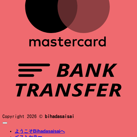
B
T
Copyright 2026 ©
bihadasaisai
ようこそBihadasaisaiへ
ベストセラー