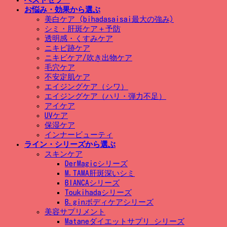
お悩み・効果から選ぶ
美白ケア (bihadasaisai最大の強み)
シミ・肝斑ケア＋予防
透明感・くすみケア
ニキビ跡ケア
ニキビケア/吹き出物ケア
毛穴ケア
不安定肌ケア
エイジングケア（シワ）
エイジングケア（ハリ・弾力不足）
アイケア
UVケア
保湿ケア
インナービューティ
ライン・シリーズから選ぶ
スキンケア
DerMagicシリーズ
M.TAMA肝斑深いシミ
BIANCAシリーズ
Toukihadaシリーズ
B.ginボディケアシリーズ
美容サプリメント
Mataneダイエットサプリ_シリーズ