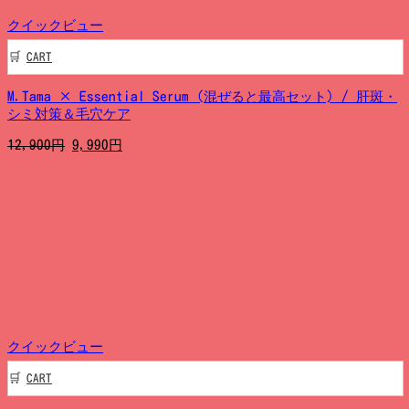
クイックビュー
CART
M.Tama × Essential Serum (混ぜると最高セット) / 肝斑・
シミ対策＆毛穴ケア
元
現
12,900
円
9,990
円
の
在
価
の
格
価
は
格
12,900
は
円
9,990
で
円
し
で
た。
す。
クイックビュー
CART