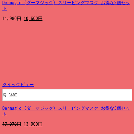
Dermagic (ダーマジック) スリーピングマスク お得な2個セッ
ト
元
現
11,980
円
10,500
円
の
在
価
の
格
価
は
格
11,980
は
円
10,500
で
円
し
で
た。
す。
クイックビュー
CART
Dermagic (ダーマジック) スリーピングマスク お得な3個セッ
ト
元
現
17,970
円
13,900
円
の
在