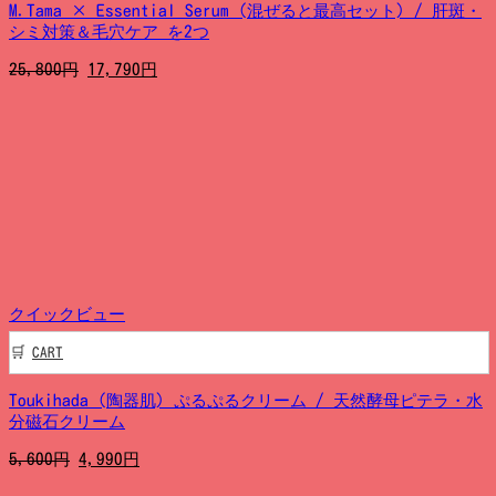
M.Tama × Essential Serum (混ぜると最高セット) / 肝斑・
シミ対策＆毛穴ケア を2つ
元
現
25,800
円
17,790
円
の
在
価
の
格
価
は
格
25,800
は
円
17,790
で
円
し
で
た。
す。
クイックビュー
CART
Toukihada (陶器肌) ぷるぷるクリーム / 天然酵母ピテラ・水
分磁石クリーム
元
現
5,600
円
4,990
円
の
在