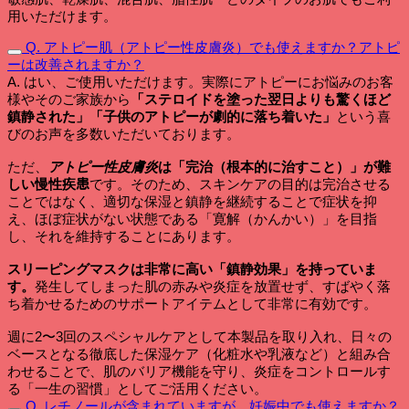
用いただけます。
Q. アトピー肌（アトピー性皮膚炎）でも使えますか？アトピ
ーは改善されますか？
A. はい、ご使用いただけます。実際にアトピーにお悩みのお客
様やそのご家族から
「ステロイドを塗った翌日よりも驚くほど
鎮静された」「子供のアトピーが劇的に落ち着いた」
という喜
びのお声を多数いただいております。
ただ、
アトピー性皮膚炎
は「完治（根本的に治すこと）」が難
しい慢性疾患
です。そのため、スキンケアの目的は完治させる
ことではなく、適切な保湿と鎮静を継続することで症状を抑
え、ほぼ症状がない状態である「寛解（かんかい）」を目指
し、それを維持することにあります。
スリーピングマスクは非常に高い「鎮静効果」を持っていま
す。
発生してしまった肌の赤みや炎症を放置せず、すばやく落
ち着かせるためのサポートアイテムとして非常に有効です。
週に2〜3回のスペシャルケアとして本製品を取り入れ、日々の
ベースとなる徹底した保湿ケア（化粧水や乳液など）と組み合
わせることで、肌のバリア機能を守り、炎症をコントロールす
る「一生の習慣」としてご活用ください。
Q. レチノールが含まれていますが、妊娠中でも使えますか？