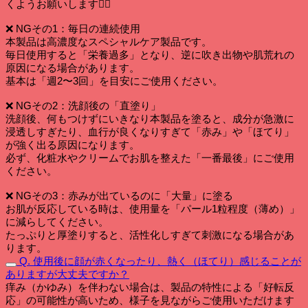
くようお願いします🙅‍♀️
❌ NGその1：毎日の連続使用
本製品は高濃度なスペシャルケア製品です。
毎日使用すると「栄養過多」となり、逆に吹き出物や肌荒れの
原因になる場合があります。
基本は「週2〜3回」を目安にご使用ください。
❌ NGその2：洗顔後の「直塗り」
洗顔後、何もつけずにいきなり本製品を塗ると、成分が急激に
浸透しすぎたり、血行が良くなりすぎて「赤み」や「ほてり」
が強く出る原因になります。
必ず、化粧水やクリームでお肌を整えた「一番最後」にご使用
ください。
❌ NGその3：赤みが出ているのに「大量」に塗る
お肌が反応している時は、使用量を「パール1粒程度（薄め）」
に減らしてください。
たっぷりと厚塗りすると、活性化しすぎて刺激になる場合があ
ります。
Q. 使用後に顔が赤くなったり、熱く（ほてり）感じることが
ありますが大丈夫ですか？
痒み（かゆみ）を伴わない場合は、製品の特性による「好転反
応」の可能性が高いため、様子を見ながらご使用いただけます