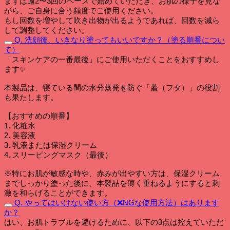
まずは週2〜3回のペースで始めていただき、お肌の様子を見な
がら、ご自身に合う頻度でご使用ください。
もし回数を増やして吹き出物が出るようであれば、回数を減ら
して調整してください。
Q. 洗顔後、いきなり塗ってもいいですか？（塗る順番につい
て）
「スキンケアの一番最後」にご使用いただくことをおすすめし
ます✨
本製品は、寝ている間の水分蒸発を防ぐ「蓋（フタ）」の役割
も果たします。
【おすすめの順番】
1. 化粧水
2. 美容液
3. 乳液または保湿クリーム
4. スリーピングマスク（最後）
※特にお肌が敏感な時や、赤みが出やすい方は、保湿クリーム
までしっかり塗った後に、本製品を薄く重ねるようにすると刺
激を和らげることができます。
Q. やってはいけない使い方（❌NGな使用方法）はあります
か？
はい、お肌トラブルを避けるために、以下の3点は控えていただ