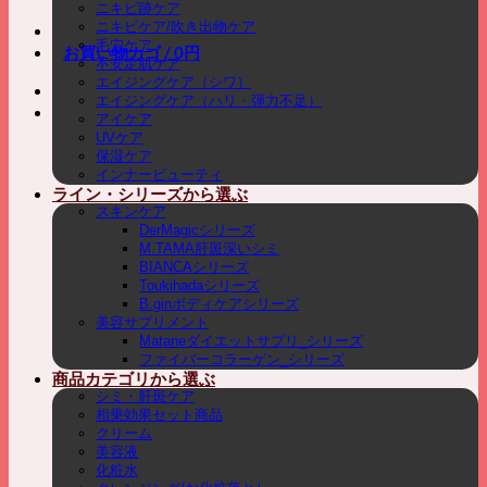
ニキビ跡ケア
ニキビケア/吹き出物ケア
毛穴ケア
お買い物カゴ /
0
円
不安定肌ケア
エイジングケア（シワ）
エイジングケア（ハリ・弾力不足）
アイケア
UVケア
保湿ケア
インナービューティ
ライン・シリーズから選ぶ
スキンケア
DerMagicシリーズ
M.TAMA肝斑深いシミ
BIANCAシリーズ
Toukihadaシリーズ
B.ginボディケアシリーズ
美容サプリメント
Mataneダイエットサプリ_シリーズ
ファイバーコラーゲン_シリーズ
商品カテゴリから選ぶ
シミ・肝斑ケア
相乗効果セット商品
クリーム
美容液
化粧水