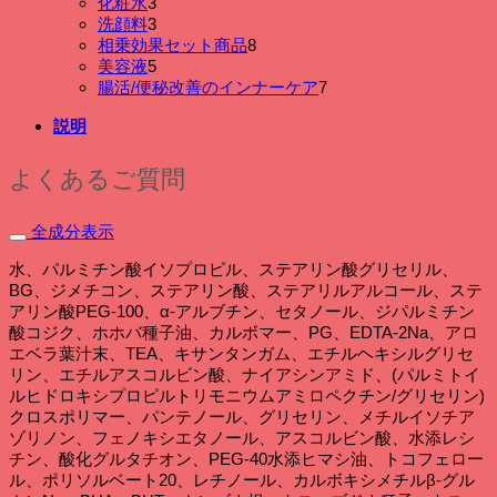
3
化粧水
3
の
個
商
品
3
洗顔料
3
商
の
個
品
8
相乗効果セット商品
8
品
商
の
個
5
美容液
5
品
商
個
の
7
腸活/便秘改善のインナーケア
7
品
の
商
個
説明
商
品
の
品
商
品
よくあるご質問
全成分表示
水、パルミチン酸イソプロピル、ステアリン酸グリセリル、
BG、ジメチコン、ステアリン酸、ステアリルアルコール、ステ
アリン酸PEG-100、α-アルブチン、セタノール、ジパルミチン
酸コジク、ホホバ種子油、カルボマー、PG、EDTA-2Na、アロ
エベラ葉汁末、TEA、キサンタンガム、エチルヘキシルグリセ
リン、エチルアスコルビン酸、ナイアシンアミド、(パルミトイ
ルヒドロキシプロピルトリモニウムアミロペクチン/グリセリン)
クロスポリマー、パンテノール、グリセリン、メチルイソチア
ゾリノン、フェノキシエタノール、アスコルビン酸、水添レシ
チン、酸化グルタチオン、PEG-40水添ヒマシ油、トコフェロー
ル、ポリソルベート20、レチノール、カルボキシメチルβ-グル