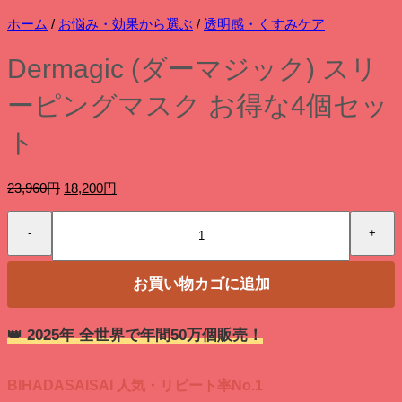
ホーム
/
お悩み・効果から選ぶ
/
透明感・くすみケア
Dermagic (ダーマジック) スリ
ーピングマスク お得な4個セッ
ト
元
現
23,960
円
18,200
円
の
在
Dermagic
価
の
(ダ
格
価
ー
は
格
マ
23,960
は
お買い物カゴに追加
ジ
円
18,200
ッ
で
円
ク)
し
で
👑 2025年 全世界で年間50万個販売！
ス
た。
す。
リ
ー
BIHADASAISAI 人気・リピート率No.1
ピ