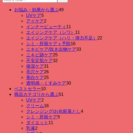
49
お悩み・効果から選ぶ
49
個
5
UVケア
5
個
の
2
アイケア
2
の
個
商
11
インナービューティ
11
商
の
品
個
11
エイジングケア（シワ）
11
品
商
の
個
22
エイジングケア（ハリ・弾力不足）
22
品
商
の
個
16
シミ・肝斑ケア＋予防
16
品
個
商
の
33
ニキビケア/吹き出物ケア
33
の
品
個
商
25
ニキビ跡ケア
25
個
商
の
品
32
不安定肌ケア
32
の
個
品
商
31
保湿ケア
31
個
商
の
品
26
毛穴ケア
26
の
個
品
商
25
美白ケア
25
商
の
個
品
30
透明感・くすみケア
30
品
商
の
個
10
ベストセラー
10
個
品
商
の
51
商品カテゴリから選ぶ
51
の
品
個
商
2
UVケア
2
個
商
の
品
16
クリーム
16
の
品
個
商
4
クレンジング/お化粧落とし
4
商
の
品
個
9
シミ・肝斑ケア
9
品
商
個
の
11
ダイエット
11
品
個
の
商
2
乳液
2
個
の
商
品