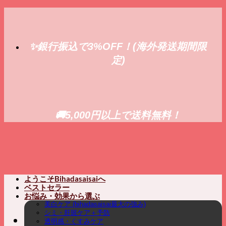
Skip
to
content
✨銀行振込で3%OFF！(海外発送期間限
定)
🚚5,000円以上で送料無料！
ようこそBihadasaisaiへ
ベストセラー
お悩み・効果から選ぶ
美白ケア (bihadasaisai最大の強み)
シミ・肝斑ケア＋予防
透明感・くすみケア