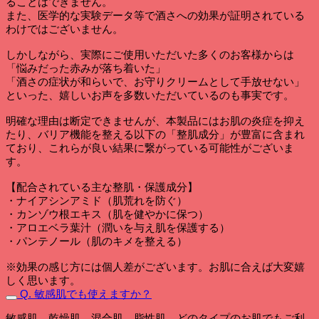
ることはできません。
また、医学的な実験データ等で酒さへの効果が証明されている
わけではございません。
しかしながら、実際にご使用いただいた多くのお客様からは
「悩みだった赤みが落ち着いた」
「酒さの症状が和らいで、お守りクリームとして手放せない」
といった、嬉しいお声を多数いただいているのも事実です。
明確な理由は断定できませんが、本製品にはお肌の炎症を抑え
たり、バリア機能を整える以下の「整肌成分」が豊富に含まれ
ており、これらが良い結果に繋がっている可能性がございま
す。
【配合されている主な整肌・保護成分】
・ナイアシンアミド（肌荒れを防ぐ）
・カンゾウ根エキス（肌を健やかに保つ）
・アロエベラ葉汁（潤いを与え肌を保護する）
・パンテノール（肌のキメを整える）
※効果の感じ方には個人差がございます。お肌に合えば大変嬉
しく思います。
Q. 敏感肌でも使えますか？
敏感肌、乾燥肌、混合肌、脂性肌 どのタイプのお肌でもご利