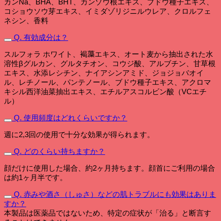
カンNa、BHA、BHT、カンゾウ根エキス、ブドウ種子エキス、
コショウソウ芽エキス、イミダゾリジニルウレア、クロルフェ
ネシン、香料
Q. 有効成分は？
スルフォラ ホワイト、褐藻エキス、オート麦から抽出された水
溶性βグルカン、グルタチオン、コウジ酸、アルブチン、甘草根
エキス、水添レシチン、ナイアシンアミド、ジョジョバオイ
ル、レチノール、パンテノール、ブドウ種子エキス、アクロマ
キシル西洋油菜抽出エキス、エチルアスコルビン酸（VCエチ
ル）
Q. 使用頻度はどれくらいですか？
週に2,3回の使用で十分な効果が得られます。
Q. どのくらい持ちますか？
顔だけに使用した場合、約2ヶ月持ちます。顔首にご利用の場合
は約1ヶ月半です。
Q. 赤みや酒さ（しゅさ）などの肌トラブルにも効果はありま
すか？
本製品は医薬品ではないため、特定の症状が「治る」と断言す