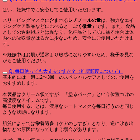
はい、妊娠中でも安心してご使用いただけます。
スリーピングマスクに含まれる
レチノールの量
は、強力なエイ
ジングケア製品などに比べると
「ごく微量」
です。 また、食品
としての過剰摂取とは異なり、化粧品として肌に塗る場合は体
内への吸収量がはるかに少ないため、安全にご使用いただけま
す。
※妊娠中はお肌が通常より敏感になりやすいため、様子を見な
がらご使用ください。
Q. 毎日使っても大丈夫ですか？（推奨頻度について）
基本的には「週に2〜3回」のスペシャルケアとしてのご使用を
おすすめします。
本製品はクリーム状ですが、「塗るパック」という位置づけの
高濃度なアイテムです。
毎日使用することは、濃厚なシートマスクを毎日行うのと同じ
ような状態になります。
肌質によっては栄養過多（ケアのしすぎ）となり、逆に吹き出
物などの原因になってしまう場合があります。