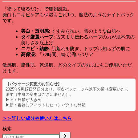
ン
グ
「塗って寝るだけ」で翌朝感動。
マ
美白もニキビケアも保湿もこれ1つ。魔法のようなナイトパック
ス
です。
ク
お
美白・透明感:
くすみを払い、雪のような白肌へ
得
タイ厳選ハーブ:
古来より伝わるハーブの力が肌本来の
な
美しさを底上げ
4
ニキビ・鎮静:
肌荒れを防ぎ、トラブル知らずの肌に
個
高保湿:
「72時間」続く潤いバリア
セ
ッ
敏感肌、脂性肌、乾燥肌、どのタイプのお肌にもご使用いただ
ト
けます。
個
【パッケージ変更のお知らせ】
2025年9月17日発送分より、順次パッケージを以下の通り変更いたし
ます（中身の変更はございません）。
▶旧：外箱が大きめ
▶新：容器にフィットしたコンパクトな外箱
＞＞詳しい成分や使い方はこちら
検索