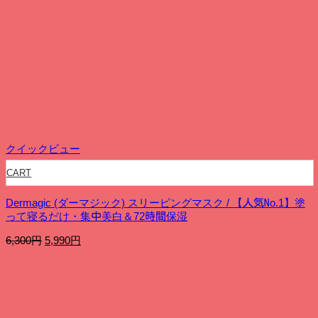
の
在
価
の
格
価
は
格
15,200
は
円
9,990
で
円
し
で
た。
す。
クイックビュー
CART
Dermagic (ダーマジック) スリーピングマスク / 【人気No.1】塗
って寝るだけ・集中美白＆72時間保湿
元
現
6,300
円
5,990
円
の
在
価
の
格
価
は
格
6,300
は