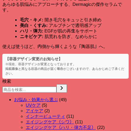
セ
あらゆる肌悩みにアプローチする、Dermagicの傑作セラムで
ン
す。
シ
ャ
毛穴・キメ:
開き毛穴をキュッと引き締め
ル
美白・くすみ:
アルブチンで透明感アップ
セ
ハリ・弾力:
EGFが肌の再生をサポート
ラ
ニキビケア:
肌荒れを防ぎ、なめらかに
ム
/
使えば使うほど、内側から輝くような「陶器肌」へ。
ナ
イ
【容器デザイン変更のお知らせ】
ア
※現在、容器デザインが変更となっております。
シ
掲載画像と異なる容器の商品が届く場合がございますので、あらかじめご了承くだ
ン
さい。
ア
検索
ミ
ド
配
49
お悩み・効果から選ぶ
49
合・
個
5
UVケア
5
万
個
の
2
アイケア
2
能
の
個
商
11
インナービューティ
11
美
商
の
品
個
11
エイジングケア（シワ）
11
容
品
商
の
個
22
エイジングケア（ハリ・弾力不足）
22
液