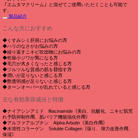
「エムタマクリーム」と混ぜてご使用いただくことも可能で
す。
製品紹介
こんな方におすすめ
◆くすみシミ肝斑にお悩みの方
◆ハリのなさがお悩みの方
◆繰り返すニキビ吹出物にお悩みの方
◆乾燥小ジワが気になる方
◆毛穴が大きくなったと感じる方
◆ツルツルな質感の肌を目指す方
◆潤いが足りないと感じる方
◆艶透明感が足りないと感じる方
◆ターンオーバーが乱れていると感じる方
主な有効美容成分と特徴
◆ナイアシンアミド Niacinamide（美白、抗酸化、ニキビ肌荒
れ予防抑制作用、肌バリア機能強化作用）
◆アルファアルブチン Alpha Arbutin（美白作用）
◆水溶性コラーゲン Soluble Collagen（張り、弾力改善作用、
保湿）