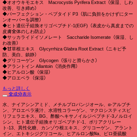
◆オオウキモエキス Macrocystis Pyrifera Extract（保湿、しわ
改善、引き締め）
◆パーフェクション・ペプタイド P3（肌に負担をかけずにター
ンオーバーを調整）
◆ヒト遺伝子組換オリゴペプチド-1(EGF)（表皮から真皮までの
皮膚全体のしわ防止）
◆サッカライドイソメレート Saccharide Isomerate（保湿、し
わ改善）
◆甘草根エキス Glycyrrhiza Glabra Root Extract（ニキビ予
防、美白、鎮静）
◆グリコーゲン Glycogen（張りと滑らかさ）
◆アラントイン Allantoin（消炎作用）
◆ヒアルロン酸（保湿）
◆アロエベラ（保湿）
もっと詳しく
全成分表示
水、ナイアシンアミド、メチルプロパンジオール、α-アルブチ
ン、アロエベラ液汁、水溶性コラーゲン、マクロシスティスピ
リフェラエキス、BG、酢酸ヘキサノイルジペプチド-3ノルロイ
シン、ヒト遺伝子組換オリゴペプチド-1、ポリアクリレー
ト-13、異性化糖、カンゾウ根エキス、グリコーゲン、アラント
イン、エトキシジグリコール、ヒアルロン酸Na、ピロ亜硫酸