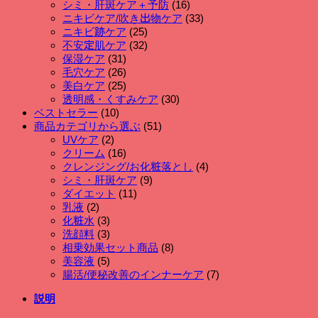
品
商
の
個
16
シミ・肝斑ケア＋予防
16
お
品
個
商
の
33
ニキビケア/吹き出物ケア
33
得
の
品
個
商
25
ニキビ跡ケア
25
な
個
商
の
品
32
不安定肌ケア
32
2
の
個
品
商
31
保湿ケア
31
本
個
商
の
品
26
毛穴ケア
26
セ
の
個
品
商
25
美白ケア
25
ッ
商
の
個
品
30
透明感・くすみケア
30
ト
品
商
の
個
10
ベストセラー
10
個
個
品
商
の
51
商品カテゴリから選ぶ
51
の
品
個
商
2
UVケア
2
個
商
の
品
16
クリーム
16
の
品
個
商
4
クレンジング/お化粧落とし
4
商
の
品
個
9
シミ・肝斑ケア
9
品
商
個
の
11
ダイエット
11
品
個
の
商
2
乳液
2
個
の
商
品
3
化粧水
3
の
個
商
品
3
洗顔料
3
商
の
個
品
8
相乗効果セット商品
8
品
商
の
個
5
美容液
5
品
商
個
の
7
腸活/便秘改善のインナーケア
7
品
の
商
個
説明
商
品
の
品
商