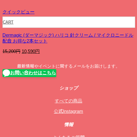
クイックビュー
CART
Dermagic (ダーマジック) ハリコ 針クリーム / マイクロニードル
配合 お得な2本セット
元
現
15,200
円
10,590
円
の
在
価
の
最新情報やイベントに関するメールをお届けします。
格
価
お問い合わせはこちら
は
格
15,200
は
円
10,590
ショップ
で
円
し
で
すべての商品
た。
す。
公式Instagram
情報