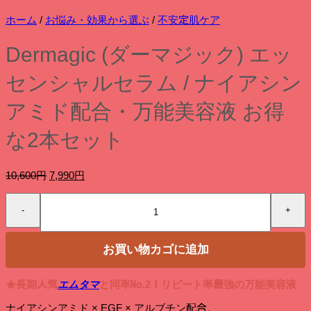
ホーム
/
お悩み・効果から選ぶ
/
不安定肌ケア
Dermagic (ダーマジック) エッ
センシャルセラム / ナイアシン
アミド配合・万能美容液 お得
な2本セット
元
現
10,600
円
7,990
円
の
在
Dermagic
価
の
(ダ
格
価
ー
は
格
マ
10,600
は
お買い物カゴに追加
ジ
円
7,990
ッ
で
円
ク)
し
で
★長期人気
エムタマ
と同率No.2！リピート率最強の万能美容液
エ
た。
す。
ッ
ナイアシンアミド × EGF × アルブチン配合。