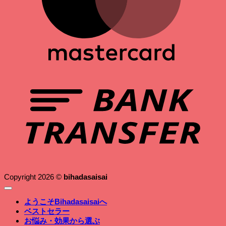
B
T
Copyright 2026 ©
bihadasaisai
ようこそBihadasaisaiへ
ベストセラー
お悩み・効果から選ぶ