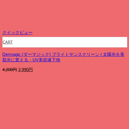
円
5,990
で
円
し
で
た。
す。
クイックビュー
CART
Dermagic (ダーマジック) ブライトサンスクリーン / 太陽光を美
肌光に変える・UV美容液下地
元
現
4,200
円
3,990
円
の
在
価
の
格
価
は
格
4,200
は
円
3,990
で
円
し
で
た。
す。