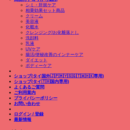
シミ・肝斑ケア
相乗効果セット商品
クリーム
美容液
化粧水
クレンジング/お化粧落とし
洗顔料
乳液
UVケア
腸活/便秘改善のインナーケア
ダイエット
ボディーケア
ショップ(タイ国外🇯🇵🇲🇾🇸🇬🇹🇼🇭🇰専用)
ショップ(タイ🇹🇭国内専用)
よくあるご質問
ご利用案内
プライバシーポリシー
お問い合わせ
ログイン / 登録
最新情報