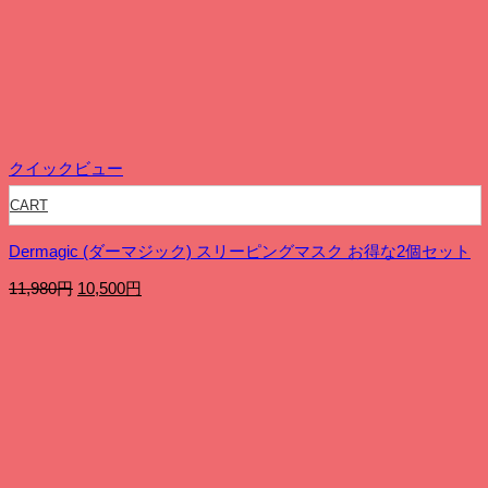
は
格
11,200
は
円
7,990
で
円
し
で
た。
す。
クイックビュー
CART
Dermagic (ダーマジック) スリーピングマスク お得な2個セット
元
現
11,980
円
10,500
円
の
在
価
の
格
価
は
格
11,980
は
円
10,500
で
円
し
で
た。
す。