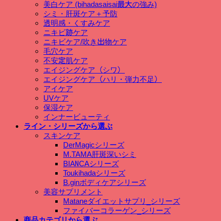
美白ケア (bihadasaisai最大の強み)
シミ・肝斑ケア＋予防
透明感・くすみケア
ニキビ跡ケア
ニキビケア/吹き出物ケア
毛穴ケア
不安定肌ケア
エイジングケア（シワ）
エイジングケア（ハリ・弾力不足）
アイケア
UVケア
保湿ケア
インナービューティ
ライン・シリーズから選ぶ
スキンケア
DerMagicシリーズ
M.TAMA肝斑深いシミ
BIANCAシリーズ
Toukihadaシリーズ
B.ginボディケアシリーズ
美容サプリメント
Mataneダイエットサプリ_シリーズ
ファイバーコラーゲン_シリーズ
商品カテゴリから選ぶ