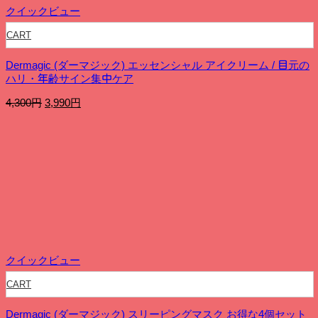
クイックビュー
CART
Dermagic (ダーマジック) エッセンシャル アイクリーム / 目元の
ハリ・年齢サイン集中ケア
元
現
4,300
円
3,990
円
の
在
価
の
格
価
は
格
4,300
は
円
3,990
で
円
し
で
た。
す。
クイックビュー
CART
Dermagic (ダーマジック) スリーピングマスク お得な4個セット