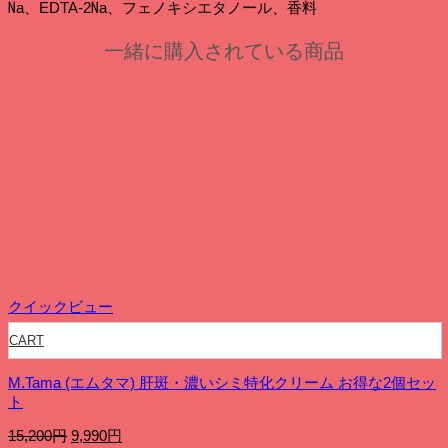
Na、EDTA-2Na、フェノキシエタノール、香料
一緒に購入されている商品
クイックビュー
CART
M.Tama (エムタマ) 肝斑・濃いシミ特化クリーム お得な2個セッ
ト
元
現
15,200
円
9,990
円