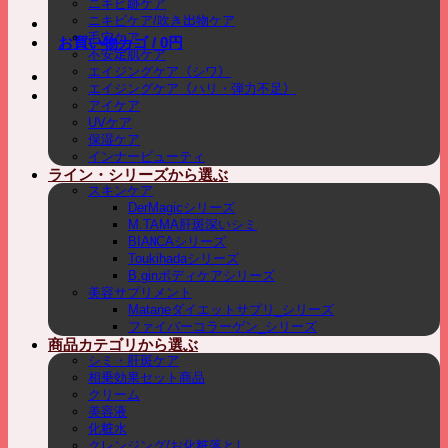
ニキビ跡ケア
ニキビケア/吹き出物ケア
毛穴ケア
お買い物カゴ /
0
円
不安定肌ケア
エイジングケア（シワ）
エイジングケア（ハリ・弾力不足）
アイケア
UVケア
保湿ケア
インナービューティ
ライン・シリーズから選ぶ
スキンケア
DerMagicシリーズ
M.TAMA肝斑深いシミ
BIANCAシリーズ
Toukihadaシリーズ
B.ginボディケアシリーズ
美容サプリメント
Mataneダイエットサプリ_シリーズ
ファイバーコラーゲン_シリーズ
商品カテゴリから選ぶ
シミ・肝斑ケア
相乗効果セット商品
クリーム
美容液
化粧水
クレンジング/お化粧落とし