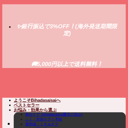
Skip
to
content
✨銀行振込で3%OFF！(海外発送期間限
定)
🚚5,000円以上で送料無料！
ようこそBihadasaisaiへ
ベストセラー
お悩み・効果から選ぶ
美白ケア (bihadasaisai最大の強み)
シミ・肝斑ケア＋予防
透明感・くすみケア