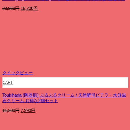
元
現
23,960
円
18,200
円
の
在
価
の
格
価
は
格
23,960
は
円
18,200
で
円
し
で
た。
す。
クイックビュー
CART
Toukihada (陶器肌) ぷるぷるクリーム / 天然酵母ピテラ・水分磁
石クリーム お得な2個セット
元
現
11,200
円
7,990
円
の
在
価
の
格
価