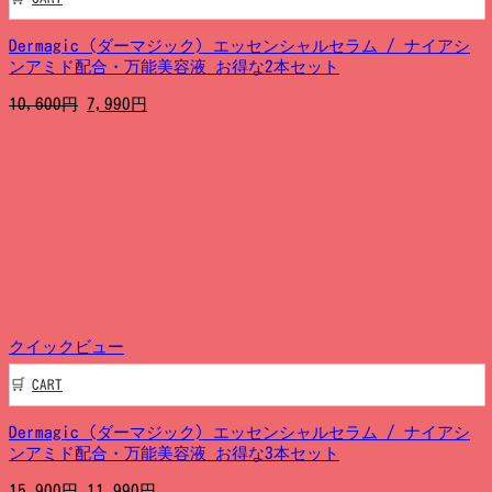
Dermagic (ダーマジック) エッセンシャルセラム / ナイアシ
ンアミド配合・万能美容液 お得な2本セット
元
現
10,600
円
7,990
円
の
在
価
の
格
価
は
格
10,600
は
円
7,990
で
円
し
で
た。
す。
クイックビュー
CART
Dermagic (ダーマジック) エッセンシャルセラム / ナイアシ
ンアミド配合・万能美容液 お得な3本セット
元
現
15,900
円
11,990
円