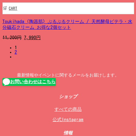
CART
Toukihada (陶器肌) ぷるぷるクリーム / 天然酵母ピテラ・水
分磁石クリーム お得な2個セット
元
現
11,200
円
7,990
円
の
在
1
価
の
2
格
価
は
格
11,200
は
円
7,990
最新情報やイベントに関するメールをお届けします。
で
円
お問い合わせはこちら
し
で
た。
す。
ショップ
すべての商品
公式Instagram
情報