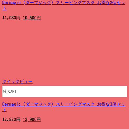
Dermagic (ダーマジック) スリーピングマスク お得な2個セッ
ト
元
現
11,980
円
10,500
円
の
在
価
の
格
価
は
格
11,980
は
円
10,500
で
円
し
で
た。
す。
クイックビュー
CART
Dermagic (ダーマジック) スリーピングマスク お得な3個セッ
ト
元
現
17,970
円
13,900
円
の
在