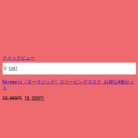
価
の
格
価
は
格
17,970
は
円
13,900
で
円
し
で
た。
す。
クイックビュー
CART
Dermagic (ダーマジック) スリーピングマスク お得な4個セッ
ト
元
現
23,960
円
18,200
円
の
在
価
の
格
価
は
格
23,960
は
円
18,200
で
円