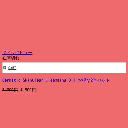
格
価
は
格
3,500
は
円
2,900
で
円
し
で
た。
す。
クイックビュー
在庫切れ
CART
Dermagic SkinClear Cleansing Oil お得な2本セット
元
現
7,000
円
4,800
円
の
在
価
の
格
価
は
格
7,000
は
円
4,800
で
円