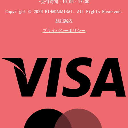
-受付時間：10:00～17:00
Copyright © 2026 BIHADASAISAI. All Rights Reserved.
利用案内
プライバシーポリシー
V
M