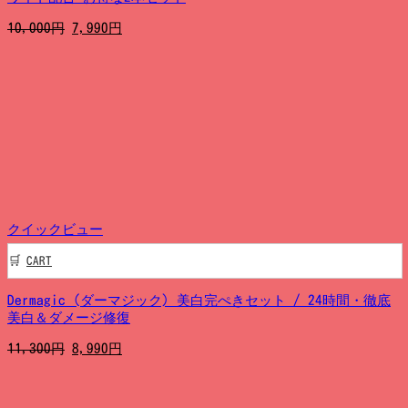
元
現
10,000
円
7,990
円
の
在
価
の
格
価
は
格
10,000
は
円
7,990
で
円
し
で
た。
す。
クイックビュー
CART
Dermagic (ダーマジック) 美白完ぺきセット / 24時間・徹底
美白＆ダメージ修復
元
現
11,300
円
8,990
円
の
在
価
の
格
価