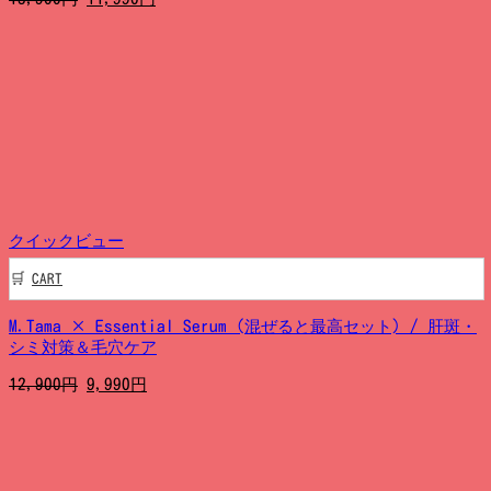
の
在
価
の
格
価
は
格
15,900
は
円
11,990
で
円
し
で
た。
す。
クイックビュー
CART
M.Tama × Essential Serum (混ぜると最高セット) / 肝斑・
シミ対策＆毛穴ケア
元
現
12,900
円
9,990
円
の
在
価
の
格
価
は
格
12,900
は