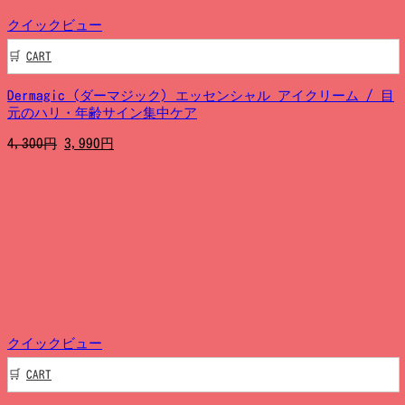
クイックビュー
CART
Dermagic (ダーマジック) エッセンシャル アイクリーム / 目
元のハリ・年齢サイン集中ケア
元
現
4,300
円
3,990
円
の
在
価
の
格
価
は
格
4,300
は
円
3,990
で
円
し
で
た。
す。
クイックビュー
CART