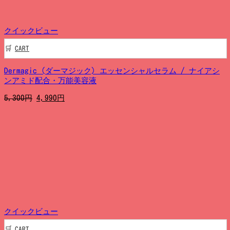
た。
す。
クイックビュー
CART
Dermagic (ダーマジック) エッセンシャルセラム / ナイアシ
ンアミド配合・万能美容液
元
現
5,300
円
4,990
円
の
在
価
の
格
価
は
格
5,300
は
円
4,990
で
円
し
で
た。
す。
クイックビュー
CART