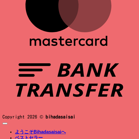
B
T
Copyright 2026 ©
bihadasaisai
ようこそBihadasaisaiへ
ベストセラー