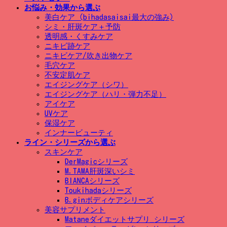
お悩み・効果から選ぶ
美白ケア (bihadasaisai最大の強み)
シミ・肝斑ケア＋予防
透明感・くすみケア
ニキビ跡ケア
ニキビケア/吹き出物ケア
毛穴ケア
不安定肌ケア
エイジングケア（シワ）
エイジングケア（ハリ・弾力不足）
アイケア
UVケア
保湿ケア
インナービューティ
ライン・シリーズから選ぶ
スキンケア
DerMagicシリーズ
M.TAMA肝斑深いシミ
BIANCAシリーズ
Toukihadaシリーズ
B.ginボディケアシリーズ
美容サプリメント
Mataneダイエットサプリ_シリーズ