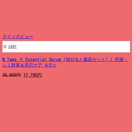
円
9,990
で
円
し
で
た。
す。
クイックビュー
CART
M.Tama × Essential Serum (混ぜると最高セット) / 肝斑・
シミ対策＆毛穴ケア を2つ
元
現
25,800
円
17,790
円
の
在
価
の
格
価
は
格
25,800
は
円
17,790
で
円
し
で
た。
す。