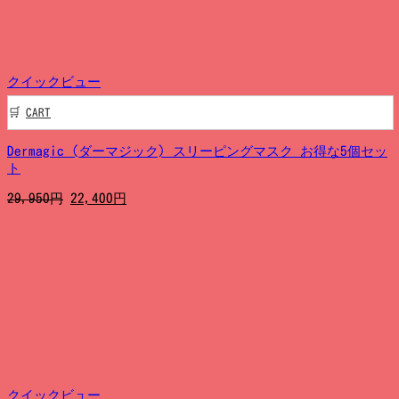
し
で
た。
す。
クイックビュー
CART
Dermagic (ダーマジック) スリーピングマスク お得な5個セッ
ト
元
現
29,950
円
22,400
円
の
在
価
の
格
価
は
格
29,950
は
円
22,400
で
円
し
で
た。
す。
クイックビュー