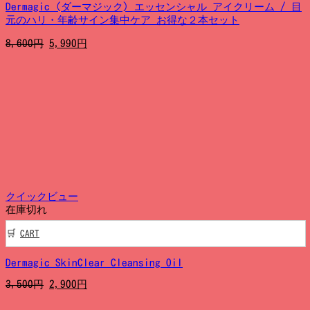
Dermagic (ダーマジック) エッセンシャル アイクリーム / 目
元のハリ・年齢サイン集中ケア お得な２本セット
元
現
8,600
円
5,990
円
の
在
価
の
格
価
は
格
8,600
は
円
5,990
で
円
し
で
た。
す。
クイックビュー
在庫切れ
CART
Dermagic SkinClear Cleansing Oil
元
現
3,500
円
2,900
円
の
在
価
の