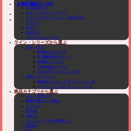
毛穴ケア
お買い物カゴ /
0
円
不安定肌ケア
エイジングケア（シワ）
エイジングケア（ハリ・弾力不足）
アイケア
UVケア
保湿ケア
インナービューティ
ライン・シリーズから選ぶ
スキンケア
DerMagicシリーズ
M.TAMA肝斑深いシミ
BIANCAシリーズ
Toukihadaシリーズ
B.ginボディケアシリーズ
美容サプリメント
Mataneダイエットサプリ_シリーズ
ファイバーコラーゲン_シリーズ
商品カテゴリから選ぶ
シミ・肝斑ケア
相乗効果セット商品
クリーム
美容液
化粧水
クレンジング/お化粧落とし
洗顔料
乳液