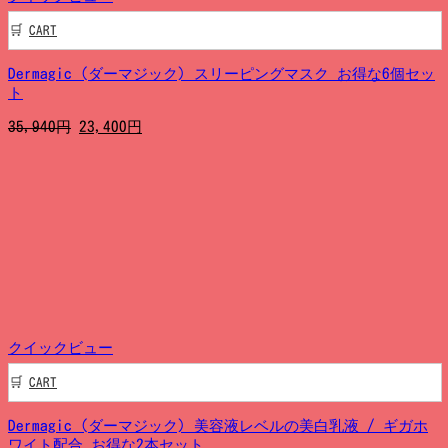
CART
Dermagic (ダーマジック) スリーピングマスク お得な6個セッ
ト
元
現
35,940
円
23,400
円
の
在
価
の
格
価
は
格
35,940
は
円
23,400
で
円
し
で
た。
す。
クイックビュー
CART
Dermagic (ダーマジック) 美容液レベルの美白乳液 / ギガホ
ワイト配合 お得な2本セット