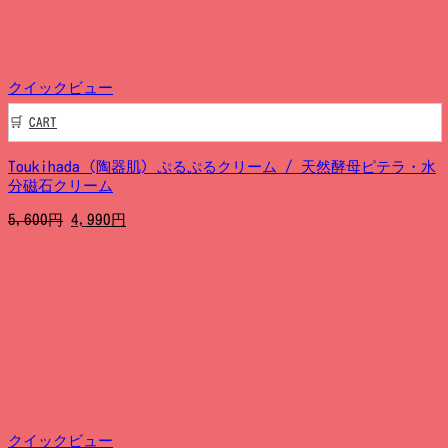
し
で
た。
す。
クイックビュー
CART
Toukihada (陶器肌) ぷるぷるクリーム / 天然酵母ピテラ・水
分磁石クリーム
元
現
5,600
円
4,990
円
の
在
価
の
格
価
は
格
5,600
は
円
4,990
で
円
し
で
た。
す。
クイックビュー