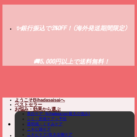
Skip
to
content
✨銀行振込で3%OFF！(海外発送期間限定)
🚚5,000円以上で送料無料！
ようこそBihadasaisaiへ
ベストセラー
お悩み・効果から選ぶ
美白ケア (bihadasaisai最大の強み)
シミ・肝斑ケア＋予防
透明感・くすみケア
ニキビ跡ケア
ニキビケア/吹き出物ケア