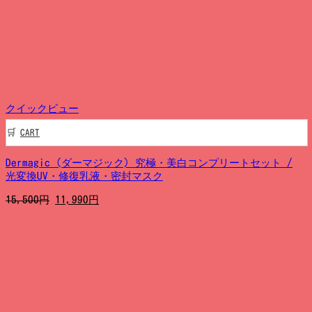
は
格
11,300
は
円
8,990
で
円
し
で
た。
す。
クイックビュー
CART
Dermagic (ダーマジック) 究極・美白コンプリートセット /
光変換UV・修復乳液・密封マスク
元
現
15,500
円
11,990
円
の
在
価
の
格
価
は
格
15,500
は
円
11,990
で
円
し
で