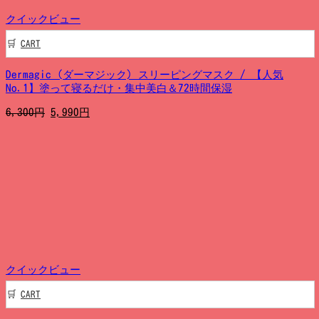
クイックビュー
CART
Dermagic (ダーマジック) スリーピングマスク / 【人気
No.1】塗って寝るだけ・集中美白＆72時間保湿
元
現
6,300
円
5,990
円
の
在
価
の
格
価
は
格
6,300
は
円
5,990
で
円
し
で
た。
す。
クイックビュー
CART