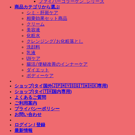
ファイバーコラーゲン_シリーズ
商品カテゴリから選ぶ
シミ・肝斑ケア
相乗効果セット商品
クリーム
美容液
化粧水
クレンジング/お化粧落とし
洗顔料
乳液
UVケア
腸活/便秘改善のインナーケア
ダイエット
ボディーケア
ショップ(タイ国外🇯🇵🇲🇾🇸🇬🇹🇼🇭🇰専用)
ショップ(タイ🇹🇭国内専用)
よくあるご質問
ご利用案内
プライバシーポリシー
お問い合わせ
ログイン / 登録
最新情報