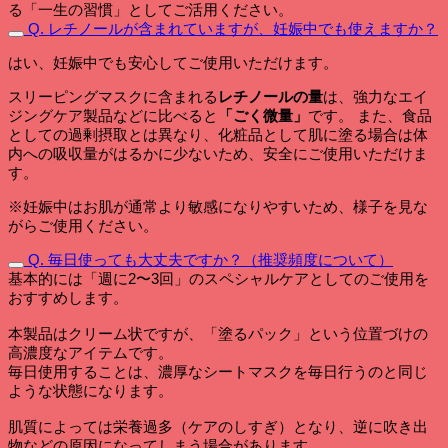
る「一生の習慣」としてご活用ください。
Q. レチノールが含まれていますが、妊娠中でも使えますか？
はい、妊娠中でも安心してご使用いただけます。
スリーピングマスクに含まれる
レチノールの量
は、強力なエイ
ジングケア製品などに比べると
「ごく微量」
です。 また、食品
としての過剰摂取とは異なり、化粧品として肌に塗る場合は体
内への吸収量がはるかに少ないため、安全にご使用いただけま
す。
※妊娠中はお肌が通常より敏感になりやすいため、様子を見な
がらご使用ください。
Q. 毎日使っても大丈夫ですか？（推奨頻度について）
基本的には「週に2〜3回」のスペシャルケアとしてのご使用を
おすすめします。
本製品はクリーム状ですが、「塗るパック」という位置づけの
高濃度なアイテムです。
毎日使用することは、濃厚なシートマスクを毎日行うのと同じ
ような状態になります。
肌質によっては栄養過多（ケアのしすぎ）となり、逆に吹き出
物などの原因になってしまう場合があります。