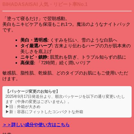
BIHADASAISAI 人気・リピート率No.1
ピ
ン
グ
「塗って寝るだけ」で翌朝感動。
マ
美白もニキビケアも保湿もこれ1つ。魔法のようなナイトパック
ス
です。
ク
/
美白・透明感:
くすみを払い、雪のような白肌へ
【人
タイ厳選ハーブ:
古来より伝わるハーブの力が肌本来の
気
美しさを底上げ
No.1】
ニキビ・鎮静:
肌荒れを防ぎ、トラブル知らずの肌に
塗
高保湿:
「72時間」続く潤いバリア
っ
て
敏感肌、脂性肌、乾燥肌、どのタイプのお肌にもご使用いただ
寝
けます。
る
だ
【パッケージ変更のお知らせ】
け・
2025年9月17日発送分より、順次パッケージを以下の通り変更いたし
集
ます（中身の変更はございません）。
中
▶旧：外箱が大きめ
美
▶新：容器にフィットしたコンパクトな外箱
白
＆
＞＞詳しい成分や使い方はこちら
72