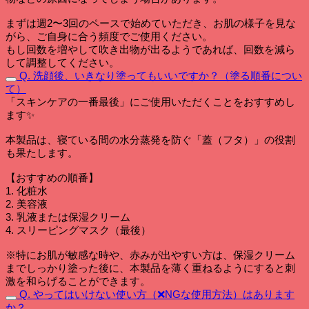
まずは週2〜3回のペースで始めていただき、お肌の様子を見な
がら、ご自身に合う頻度でご使用ください。
もし回数を増やして吹き出物が出るようであれば、回数を減ら
して調整してください。
Q. 洗顔後、いきなり塗ってもいいですか？（塗る順番につい
て）
「スキンケアの一番最後」にご使用いただくことをおすすめし
ます✨
本製品は、寝ている間の水分蒸発を防ぐ「蓋（フタ）」の役割
も果たします。
【おすすめの順番】
1. 化粧水
2. 美容液
3. 乳液または保湿クリーム
4. スリーピングマスク（最後）
※特にお肌が敏感な時や、赤みが出やすい方は、保湿クリーム
までしっかり塗った後に、本製品を薄く重ねるようにすると刺
激を和らげることができます。
Q. やってはいけない使い方（❌NGな使用方法）はあります
か？