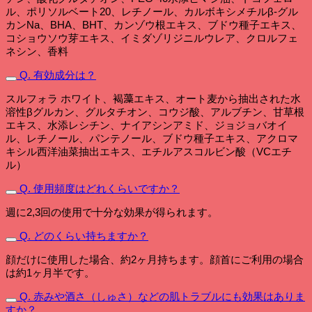
ル、ポリソルベート20、レチノール、カルボキシメチルβ-グル
カンNa、BHA、BHT、カンゾウ根エキス、ブドウ種子エキス、
コショウソウ芽エキス、イミダゾリジニルウレア、クロルフェ
ネシン、香料
Q. 有効成分は？
スルフォラ ホワイト、褐藻エキス、オート麦から抽出された水
溶性βグルカン、グルタチオン、コウジ酸、アルブチン、甘草根
エキス、水添レシチン、ナイアシンアミド、ジョジョバオイ
ル、レチノール、パンテノール、ブドウ種子エキス、アクロマ
キシル西洋油菜抽出エキス、エチルアスコルビン酸（VCエチ
ル）
Q. 使用頻度はどれくらいですか？
週に2,3回の使用で十分な効果が得られます。
Q. どのくらい持ちますか？
顔だけに使用した場合、約2ヶ月持ちます。顔首にご利用の場合
は約1ヶ月半です。
Q. 赤みや酒さ（しゅさ）などの肌トラブルにも効果はありま
すか？