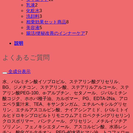
品
個
の
商
2
乳液
2
個
の
商
品
3
化粧水
3
の
個
商
品
3
洗顔料
3
商
の
個
品
8
相乗効果セット商品
8
品
商
の
個
5
美容液
5
品
商
個
の
7
腸活/便秘改善のインナーケア
7
品
の
商
個
説明
商
品
の
品
商
品
よくあるご質問
全成分表示
水、パルミチン酸イソプロピル、ステアリン酸グリセリル、
BG、ジメチコン、ステアリン酸、ステアリルアルコール、ステ
アリン酸PEG-100、α-アルブチン、セタノール、ジパルミチン
酸コジク、ホホバ種子油、カルボマー、PG、EDTA-2Na、アロ
エベラ葉汁末、TEA、キサンタンガム、エチルヘキシルグリセ
リン、エチルアスコルビン酸、ナイアシンアミド、(パルミトイ
ルヒドロキシプロピルトリモニウムアミロペクチン/グリセリン)
クロスポリマー、パンテノール、グリセリン、メチルイソチア
ゾリノン、フェノキシエタノール、アスコルビン酸、水添レシ
チン、酸化グルタチオン、PEG-40水添ヒマシ油、トコフェロー