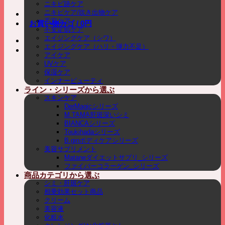
ニキビ跡ケア
ニキビケア/吹き出物ケア
毛穴ケア
お買い物カゴ /
0
円
不安定肌ケア
エイジングケア（シワ）
エイジングケア（ハリ・弾力不足）
アイケア
UVケア
保湿ケア
インナービューティ
ライン・シリーズから選ぶ
スキンケア
DerMagicシリーズ
M.TAMA肝斑深いシミ
BIANCAシリーズ
Toukihadaシリーズ
B.ginボディケアシリーズ
美容サプリメント
Mataneダイエットサプリ_シリーズ
ファイバーコラーゲン_シリーズ
商品カテゴリから選ぶ
シミ・肝斑ケア
相乗効果セット商品
クリーム
美容液
化粧水