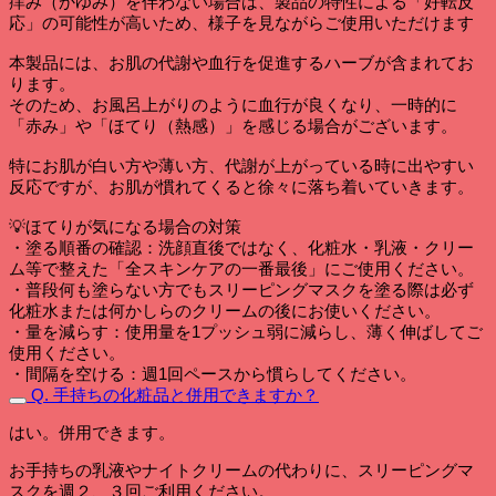
痒み（かゆみ）を伴わない場合は、製品の特性による「好転反
応」の可能性が高いため、様子を見ながらご使用いただけます
本製品には、お肌の代謝や血行を促進するハーブが含まれてお
ります。
そのため、お風呂上がりのように血行が良くなり、一時的に
「赤み」や「ほてり（熱感）」を感じる場合がございます。
特にお肌が白い方や薄い方、代謝が上がっている時に出やすい
反応ですが、お肌が慣れてくると徐々に落ち着いていきます。
💡ほてりが気になる場合の対策
・塗る順番の確認：洗顔直後ではなく、化粧水・乳液・クリー
ム等で整えた「全スキンケアの一番最後」にご使用ください。
・普段何も塗らない方でもスリーピングマスクを塗る際は必ず
化粧水または何かしらのクリームの後にお使いください。
・量を減らす：使用量を1プッシュ弱に減らし、薄く伸ばしてご
使用ください。
・間隔を空ける：週1回ペースから慣らしてください。
Q. 手持ちの化粧品と併用できますか？
はい。併用できます。
お手持ちの乳液やナイトクリームの代わりに、スリーピングマ
スクを週２、３回ご利用ください。