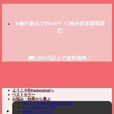
Skip
to
content
✨銀行振込で3%OFF！(海外発送期間限
定)
🚚5,000円以上で送料無料！
ようこそBihadasaisaiへ
ベストセラー
お悩み・効果から選ぶ
美白ケア (bihadasaisai最大の強み)
シミ・肝斑ケア＋予防
透明感・くすみケア