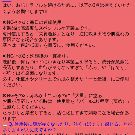
はい、お肌トラブルを避けるために、以下の3点は控えていただ
くようお願いします🙅‍♀️
❌ NGその1：毎日の連続使用
本製品は高濃度なスペシャルケア製品です。
毎日使用すると「栄養過多」となり、逆に吹き出物や肌荒れの
原因になる場合があります。
基本は「週2〜3回」を目安にご使用ください。
❌ NGその2：洗顔後の「直塗り」
洗顔後、何もつけずにいきなり本製品を塗ると、成分が急激に
浸透しすぎたり、血行が良くなりすぎて「赤み」や「ほてり」
が強く出る原因になります。
必ず、化粧水やクリームでお肌を整えた「一番最後」にご使用
ください。
❌ NGその3：赤みが出ているのに「大量」に塗る
お肌が反応している時は、使用量を「パール1粒程度（薄め）」
に減らしてください。
たっぷりと厚塗りすると、活性化しすぎて刺激になる場合があ
ります。
Q. 使用後に顔が赤くなったり、熱く（ほてり）感じることが
ありますが大丈夫ですか？