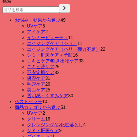
時
検索
間
保
湿
49
お悩み・効果から選ぶ
49
個
個
5
UVケア
5
個
の
2
アイケア
2
の
個
商
11
インナービューティ
11
商
の
品
個
11
エイジングケア（シワ）
11
品
商
の
個
22
エイジングケア（ハリ・弾力不足）
22
品
商
の
個
16
シミ・肝斑ケア＋予防
16
品
個
商
の
33
ニキビケア/吹き出物ケア
33
の
品
個
商
25
ニキビ跡ケア
25
個
商
の
品
32
不安定肌ケア
32
の
個
品
商
31
保湿ケア
31
個
商
の
品
26
毛穴ケア
26
の
個
品
商
25
美白ケア
25
商
の
個
品
30
透明感・くすみケア
30
品
商
の
個
10
ベストセラー
10
個
品
商
の
51
商品カテゴリから選ぶ
51
の
品
個
商
2
UVケア
2
個
商
の
品
16
クリーム
16
の
品
個
商
4
クレンジング/お化粧落とし
4
商
の
品
個
9
シミ・肝斑ケア
9
品
商
個
の
11
ダイエット
11