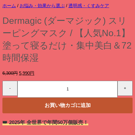
ホーム
/
お悩み・効果から選ぶ
/
透明感・くすみケア
Dermagic (ダーマジック) スリ
ーピングマスク / 【人気No.1】
塗って寝るだけ・集中美白＆72
時間保湿
元
現
6,300
円
5,990
円
の
在
Dermagic
価
の
(ダ
格
価
ー
は
格
マ
6,300
は
お買い物カゴに追加
ジ
円
5,990
ッ
で
円
ク)
し
で
👑 2025年 全世界で年間50万個販売！
ス
た。
す。
リ
ー