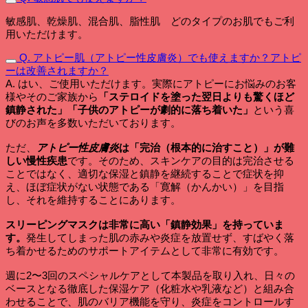
敏感肌、乾燥肌、混合肌、脂性肌 どのタイプのお肌でもご利
用いただけます。
Q. アトピー肌（アトピー性皮膚炎）でも使えますか？アトピ
ーは改善されますか？
A. はい、ご使用いただけます。実際にアトピーにお悩みのお客
様やそのご家族から
「ステロイドを塗った翌日よりも驚くほど
鎮静された」「子供のアトピーが劇的に落ち着いた」
という喜
びのお声を多数いただいております。
ただ、
アトピー性皮膚炎
は「完治（根本的に治すこと）」が難
しい慢性疾患
です。そのため、スキンケアの目的は完治させる
ことではなく、適切な保湿と鎮静を継続することで症状を抑
え、ほぼ症状がない状態である「寛解（かんかい）」を目指
し、それを維持することにあります。
スリーピングマスクは非常に高い「鎮静効果」を持っていま
す。
発生してしまった肌の赤みや炎症を放置せず、すばやく落
ち着かせるためのサポートアイテムとして非常に有効です。
週に2〜3回のスペシャルケアとして本製品を取り入れ、日々の
ベースとなる徹底した保湿ケア（化粧水や乳液など）と組み合
わせることで、肌のバリア機能を守り、炎症をコントロールす