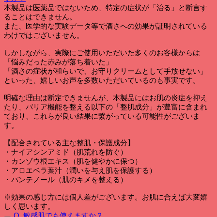
本製品は医薬品ではないため、特定の症状が「治る」と断言す
ることはできません。
また、医学的な実験データ等で酒さへの効果が証明されている
わけではございません。
しかしながら、実際にご使用いただいた多くのお客様からは
「悩みだった赤みが落ち着いた」
「酒さの症状が和らいで、お守りクリームとして手放せない」
といった、嬉しいお声を多数いただいているのも事実です。
明確な理由は断定できませんが、本製品にはお肌の炎症を抑え
たり、バリア機能を整える以下の「整肌成分」が豊富に含まれ
ており、これらが良い結果に繋がっている可能性がございま
す。
【配合されている主な整肌・保護成分】
・ナイアシンアミド（肌荒れを防ぐ）
・カンゾウ根エキス（肌を健やかに保つ）
・アロエベラ葉汁（潤いを与え肌を保護する）
・パンテノール（肌のキメを整える）
※効果の感じ方には個人差がございます。お肌に合えば大変嬉
しく思います。
Q. 敏感肌でも使えますか？