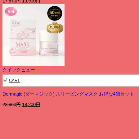
元
現
17,970
円
13,900
円
の
在
価
の
格
価
は
格
17,970
は
円
13,900
で
円
し
で
た。
す。
クイックビュー
CART
Dermagic (ダーマジック) スリーピングマスク お得な4個セット
元
現
23,960
円
18,200
円
の
在
価
の
格
価
は
格
23,960
は
円