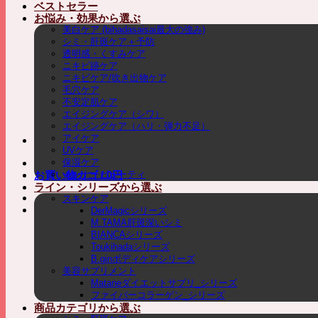
ベストセラー
お悩み・効果から選ぶ
美白ケア (bihadasaisai最大の強み)
シミ・肝斑ケア＋予防
透明感・くすみケア
ニキビ跡ケア
ニキビケア/吹き出物ケア
毛穴ケア
不安定肌ケア
エイジングケア（シワ）
エイジングケア（ハリ・弾力不足）
アイケア
UVケア
保湿ケア
インナービューティ
お買い物カゴ /
0
円
ライン・シリーズから選ぶ
スキンケア
DerMagicシリーズ
M.TAMA肝斑深いシミ
BIANCAシリーズ
Toukihadaシリーズ
B.ginボディケアシリーズ
美容サプリメント
Mataneダイエットサプリ_シリーズ
ファイバーコラーゲン_シリーズ
商品カテゴリから選ぶ