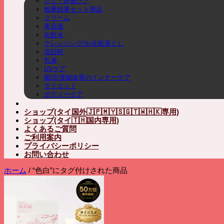
シミ・肝斑ケア
相乗効果セット商品
クリーム
美容液
化粧水
クレンジング/お化粧落とし
洗顔料
乳液
UVケア
腸活/便秘改善のインナーケア
ダイエット
ボディーケア
ショップ(タイ国外🇯🇵🇲🇾🇸🇬🇹🇼🇭🇰専用)
ショップ(タイ🇹🇭国内専用)
よくあるご質問
ご利用案内
プライバシーポリシー
お問い合わせ
ホーム
/
“色白”にタグ付けされた商品