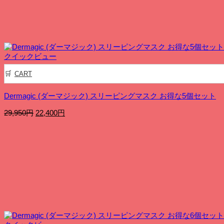
18,200
で
円
し
で
た。
す。
クイックビュー
CART
Dermagic (ダーマジック) スリーピングマスク お得な5個セット
元
現
29,950
円
22,400
円
の
在
価
の
格
価
は
格
29,950
は
円
22,400
で
円
し
で
た。
す。