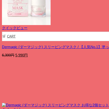
クイックビュー
CART
Dermagic (ダーマジック) スリーピングマスク / 【人気No.
元
現
6,300
円
5,990
円
の
在
価
の
格
価
は
格
6,300
は
円
5,990
で
円
し
で
た。
す。