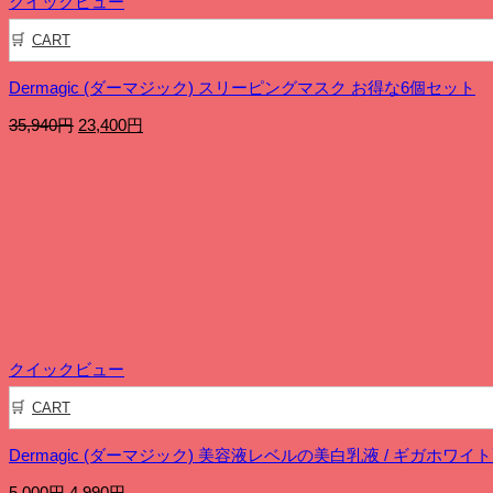
クイックビュー
CART
Dermagic (ダーマジック) スリーピングマスク お得な6個セット
元
現
35,940
円
23,400
円
の
在
価
の
格
価
は
格
35,940
は
円
23,400
で
円
し
で
た。
す。
クイックビュー
CART
Dermagic (ダーマジック) 美容液レベルの美白乳液 / ギガホワイ
元
現
5,000
円
4,990
円