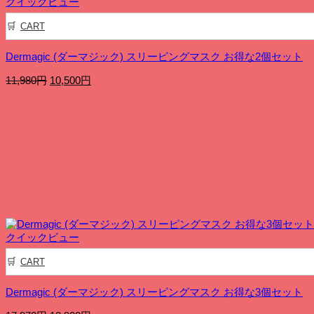
クイックビュー
CART
Dermagic (ダーマジック) スリーピングマスク お得な2個セット
元
現
11,980
円
10,500
円
の
在
価
の
格
価
は
格
11,980
は
円
10,500
で
円
し
で
た。
す。
クイックビュー
CART
Dermagic (ダーマジック) スリーピングマスク お得な3個セット