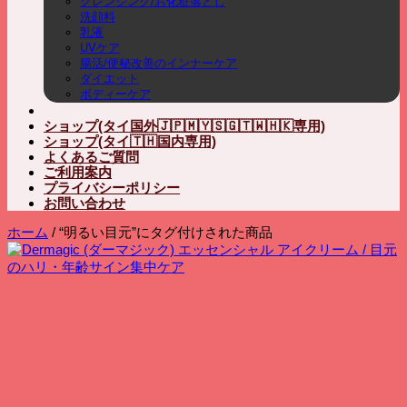
クレンジング/お化粧落とし
洗顔料
乳液
UVケア
腸活/便秘改善のインナーケア
ダイエット
ボディーケア
ショップ(タイ国外🇯🇵🇲🇾🇸🇬🇹🇼🇭🇰専用)
ショップ(タイ🇹🇭国内専用)
よくあるご質問
ご利用案内
プライバシーポリシー
お問い合わせ
ホーム
/
“明るい目元”にタグ付けされた商品