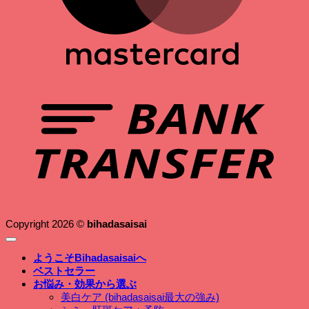
B
T
Copyright 2026 ©
bihadasaisai
ようこそBihadasaisaiへ
ベストセラー
お悩み・効果から選ぶ
美白ケア (bihadasaisai最大の強み)