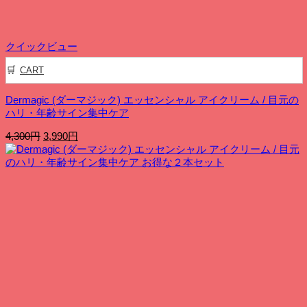
クイックビュー
CART
Dermagic (ダーマジック) エッセンシャル アイクリーム / 目元の
ハリ・年齢サイン集中ケア
元
現
4,300
円
3,990
円
の
在
価
の
格
価
は
格
4,300
は
円
3,990
で
円
し
で
た。
す。