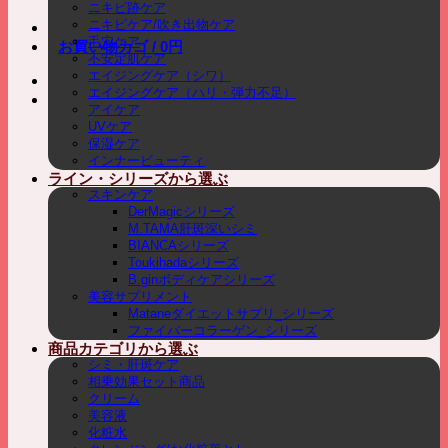
ニキビ跡ケア
ニキビケア/吹き出物ケア
毛穴ケア
お買い物カゴ /
0
円
不安定肌ケア
エイジングケア（シワ）
エイジングケア（ハリ・弾力不足）
アイケア
UVケア
保湿ケア
インナービューティ
ライン・シリーズから選ぶ
スキンケア
DerMagicシリーズ
M.TAMA肝斑深いシミ
BIANCAシリーズ
Toukihadaシリーズ
B.ginボディケアシリーズ
美容サプリメント
Mataneダイエットサプリ_シリーズ
ファイバーコラーゲン_シリーズ
商品カテゴリから選ぶ
シミ・肝斑ケア
相乗効果セット商品
クリーム
美容液
化粧水