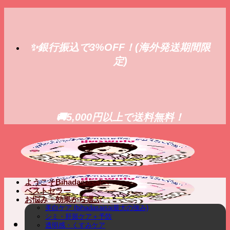
Skip
to
content
✨銀行振込で3%OFF！(海外発送期間限
定)
🚚5,000円以上で送料無料！
ようこそBihadasaisaiへ
ベストセラー
お悩み・効果から選ぶ
美白ケア (bihadasaisai最大の強み)
シミ・肝斑ケア＋予防
透明感・くすみケア