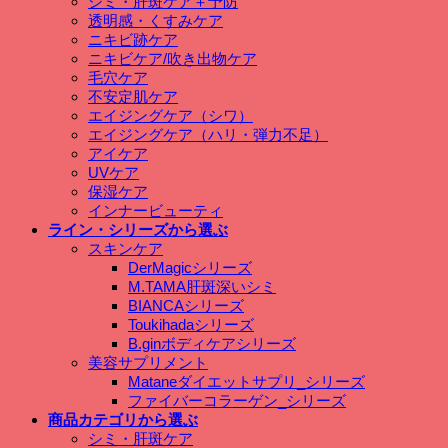
シミ・肝斑ケア＋予防
透明感・くすみケア
ニキビ跡ケア
ニキビケア/吹き出物ケア
毛穴ケア
不安定肌ケア
エイジングケア（シワ）
エイジングケア（ハリ・弾力不足）
アイケア
UVケア
保湿ケア
インナービューティ
ライン・シリーズから選ぶ
スキンケア
DerMagicシリーズ
M.TAMA肝斑深いシミ
BIANCAシリーズ
Toukihadaシリーズ
B.ginボディケアシリーズ
美容サプリメント
Mataneダイエットサプリ_シリーズ
ファイバーコラーゲン_シリーズ
商品カテゴリから選ぶ
シミ・肝斑ケア