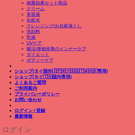
相乗効果セット商品
クリーム
美容液
化粧水
クレンジング/お化粧落とし
洗顔料
乳液
UVケア
腸活/便秘改善のインナーケア
ダイエット
ボディーケア
ショップ(タイ国外🇯🇵🇲🇾🇸🇬🇹🇼🇭🇰専用)
ショップ(タイ🇹🇭国内専用)
よくあるご質問
ご利用案内
プライバシーポリシー
お問い合わせ
ログイン / 登録
最新情報
ログイン