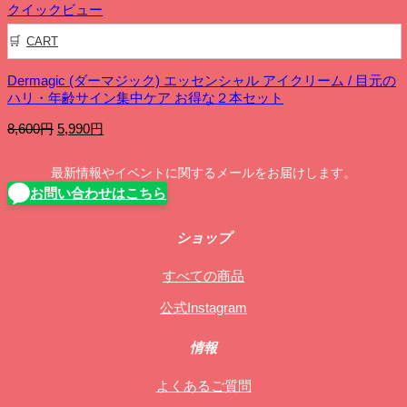
クイックビュー
CART
Dermagic (ダーマジック) エッセンシャル アイクリーム / 目元の
ハリ・年齢サイン集中ケア お得な２本セット
元
現
8,600
円
5,990
円
の
在
価
の
最新情報やイベントに関するメールをお届けします。
格
価
お問い合わせはこちら
は
格
8,600
は
円
5,990
ショップ
で
円
し
で
すべての商品
た。
す。
公式Instagram
情報
よくあるご質問