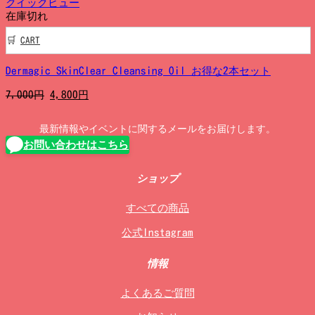
クイックビュー
は
格
在庫切れ
3,500
は
円
2,900
CART
で
円
し
で
た。
す。
Dermagic SkinClear Cleansing Oil お得な2本セット
元
現
7,000
円
4,800
円
の
在
価
の
最新情報やイベントに関するメールをお届けします。
格
価
お問い合わせはこちら
は
格
7,000
は
円
4,800
ショップ
で
円
し
で
すべての商品
た。
す。
公式Instagram
情報
よくあるご質問