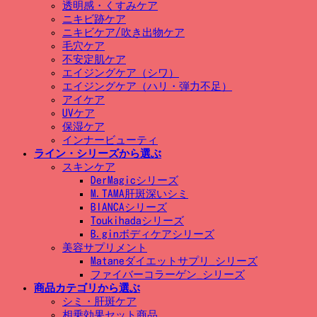
透明感・くすみケア
ニキビ跡ケア
ニキビケア/吹き出物ケア
毛穴ケア
不安定肌ケア
エイジングケア（シワ）
エイジングケア（ハリ・弾力不足）
アイケア
UVケア
保湿ケア
インナービューティ
ライン・シリーズから選ぶ
スキンケア
DerMagicシリーズ
M.TAMA肝斑深いシミ
BIANCAシリーズ
Toukihadaシリーズ
B.ginボディケアシリーズ
美容サプリメント
Mataneダイエットサプリ_シリーズ
ファイバーコラーゲン_シリーズ
商品カテゴリから選ぶ
シミ・肝斑ケア
相乗効果セット商品