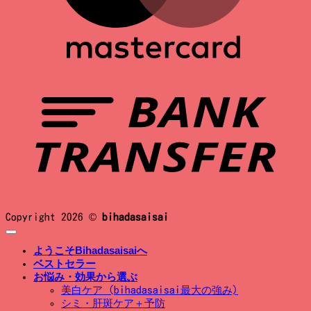
B
T
Copyright 2026 ©
bihadasaisai
ようこそBihadasaisaiへ
ベストセラー
お悩み・効果から選ぶ
美白ケア (bihadasaisai最大の強み)
シミ・肝斑ケア＋予防