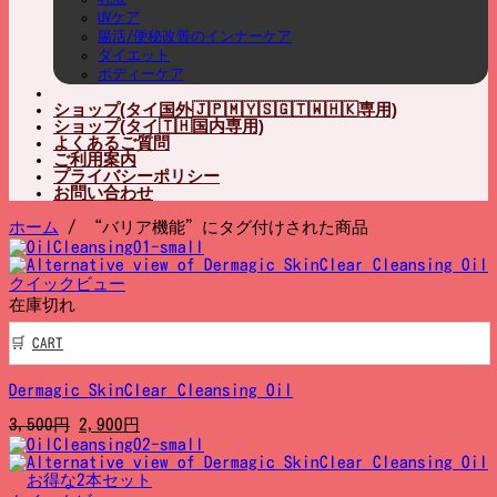
UVケア
腸活/便秘改善のインナーケア
ダイエット
ボディーケア
ショップ(タイ国外🇯🇵🇲🇾🇸🇬🇹🇼🇭🇰専用)
ショップ(タイ🇹🇭国内専用)
よくあるご質問
ご利用案内
プライバシーポリシー
お問い合わせ
ホーム
/
“バリア機能”にタグ付けされた商品
クイックビュー
在庫切れ
CART
Dermagic SkinClear Cleansing Oil
元
現
3,500
円
2,900
円
の
在
価
の
格
価