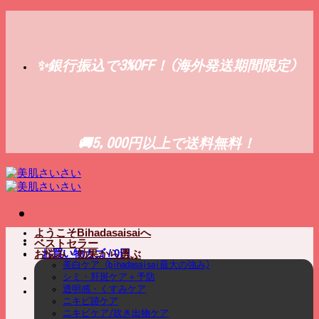
Skip
to
content
✨銀行振込で3%OFF！(海外発送期間限定)
🚚5,000円以上で送料無料！
ようこそBihadasaisaiへ
ベストセラー
お買い物カゴ /
0
円
お悩み・効果から選ぶ
美白ケア (bihadasaisai最大の強み)
シミ・肝斑ケア＋予防
透明感・くすみケア
ニキビ跡ケア
ニキビケア/吹き出物ケア