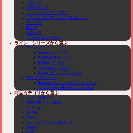
毛穴ケア
不安定肌ケア
エイジングケア（シワ）
エイジングケア（ハリ・弾力不足）
アイケア
UVケア
保湿ケア
インナービューティ
ライン・シリーズから選ぶ
スキンケア
DerMagicシリーズ
M.TAMA肝斑深いシミ
BIANCAシリーズ
Toukihadaシリーズ
B.ginボディケアシリーズ
美容サプリメント
Mataneダイエットサプリ_シリーズ
ファイバーコラーゲン_シリーズ
商品カテゴリから選ぶ
シミ・肝斑ケア
相乗効果セット商品
クリーム
美容液
化粧水
クレンジング/お化粧落とし
洗顔料
乳液