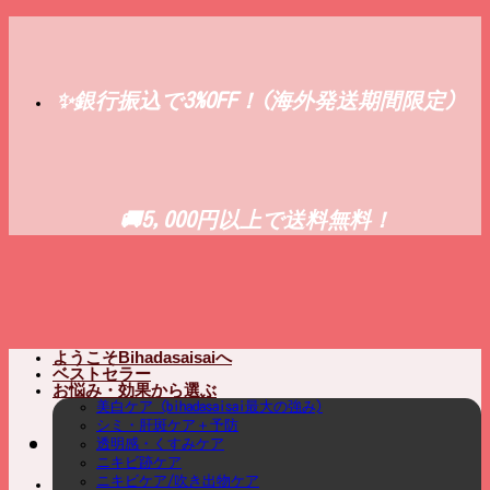
Skip
to
content
✨銀行振込で3%OFF！(海外発送期間限定)
🚚5,000円以上で送料無料！
ようこそBihadasaisaiへ
ベストセラー
お悩み・効果から選ぶ
美白ケア (bihadasaisai最大の強み)
シミ・肝斑ケア＋予防
透明感・くすみケア
ニキビ跡ケア
ニキビケア/吹き出物ケア