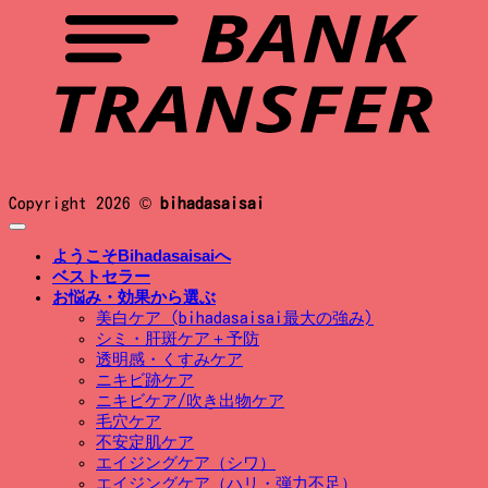
Copyright 2026 ©
bihadasaisai
ようこそBihadasaisaiへ
ベストセラー
お悩み・効果から選ぶ
美白ケア (bihadasaisai最大の強み)
シミ・肝斑ケア＋予防
透明感・くすみケア
ニキビ跡ケア
ニキビケア/吹き出物ケア
毛穴ケア
不安定肌ケア
エイジングケア（シワ）
エイジングケア（ハリ・弾力不足）