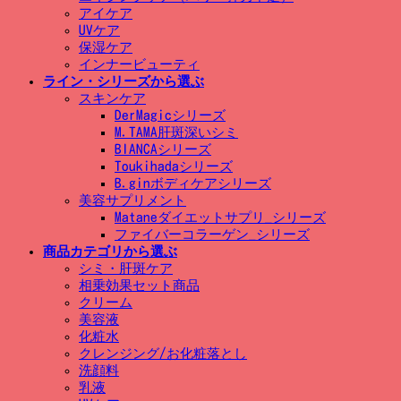
アイケア
UVケア
保湿ケア
インナービューティ
ライン・シリーズから選ぶ
スキンケア
DerMagicシリーズ
M.TAMA肝斑深いシミ
BIANCAシリーズ
Toukihadaシリーズ
B.ginボディケアシリーズ
美容サプリメント
Mataneダイエットサプリ_シリーズ
ファイバーコラーゲン_シリーズ
商品カテゴリから選ぶ
シミ・肝斑ケア
相乗効果セット商品
クリーム
美容液
化粧水
クレンジング/お化粧落とし
洗顔料
乳液