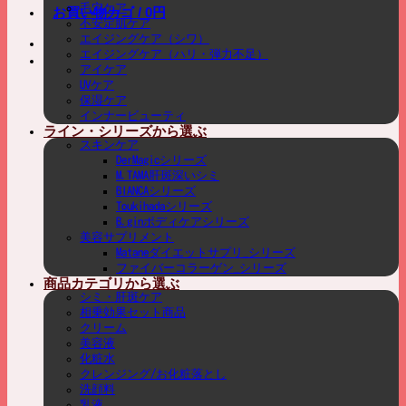
毛穴ケア
お買い物カゴ /
0
円
不安定肌ケア
エイジングケア（シワ）
エイジングケア（ハリ・弾力不足）
アイケア
UVケア
保湿ケア
インナービューティ
ライン・シリーズから選ぶ
スキンケア
DerMagicシリーズ
M.TAMA肝斑深いシミ
BIANCAシリーズ
Toukihadaシリーズ
B.ginボディケアシリーズ
美容サプリメント
Mataneダイエットサプリ_シリーズ
ファイバーコラーゲン_シリーズ
商品カテゴリから選ぶ
シミ・肝斑ケア
相乗効果セット商品
クリーム
美容液
化粧水
クレンジング/お化粧落とし
洗顔料
乳液