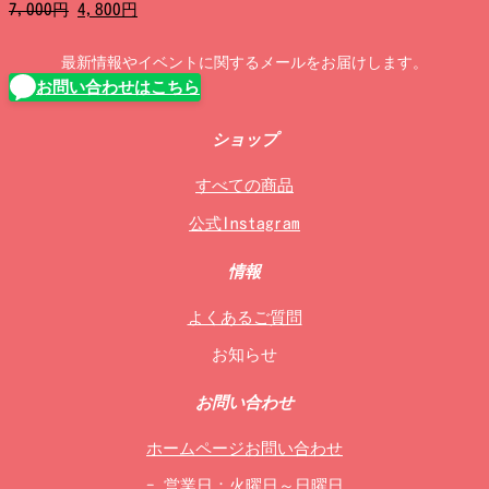
元
現
7,000
円
4,800
円
の
在
価
の
最新情報やイベントに関するメールをお届けします。
格
価
お問い合わせはこちら
は
格
7,000
は
円
4,800
ショップ
で
円
し
で
すべての商品
た。
す。
公式Instagram
情報
よくあるご質問
お知らせ
お問い合わせ
ホームページお問い合わせ
- 営業日：火曜日～日曜日