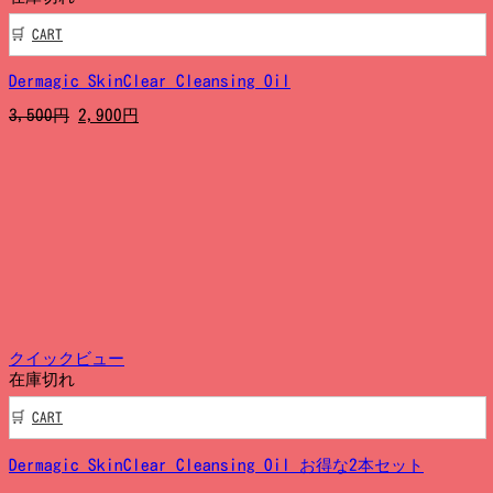
CART
Dermagic SkinClear Cleansing Oil
元
現
3,500
円
2,900
円
の
在
価
の
格
価
は
格
3,500
は
円
2,900
で
円
し
で
た。
す。
クイックビュー
在庫切れ
CART
Dermagic SkinClear Cleansing Oil お得な2本セット