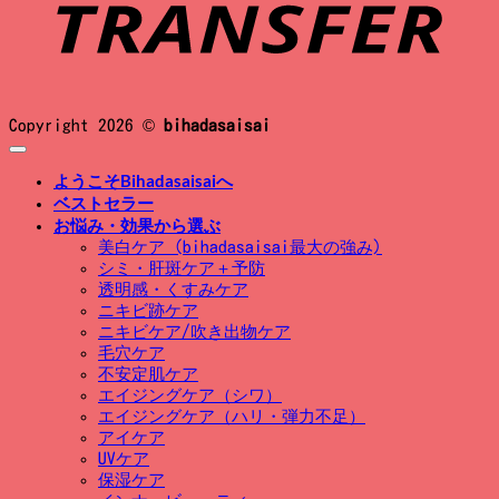
Copyright 2026 ©
bihadasaisai
ようこそBihadasaisaiへ
ベストセラー
お悩み・効果から選ぶ
美白ケア (bihadasaisai最大の強み)
シミ・肝斑ケア＋予防
透明感・くすみケア
ニキビ跡ケア
ニキビケア/吹き出物ケア
毛穴ケア
不安定肌ケア
エイジングケア（シワ）
エイジングケア（ハリ・弾力不足）
アイケア
UVケア
保湿ケア