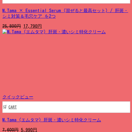
M.Tama × Essential Serum (混ぜると最高セット) / 肝斑・
シミ対策＆毛穴ケア を2つ
元
現
25,800
円
17,790
円
の
在
価
の
格
価
は
格
25,800
は
円
17,790
で
円
し
で
た。
す。
クイックビュー
CART
M.Tama (エムタマ) 肝斑・濃いシミ特化クリーム
元
現
7,600
円
5,990
円