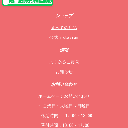
お問い合わせはこちら
は
格
15,200
は
円
9,990
ショップ
で
円
し
で
すべての商品
た。
す。
公式Instagram
情報
よくあるご質問
お知らせ
お問い合わせ
ホームページお問い合わせ
- 営業日：火曜日～日曜日
└ 休憩時間 : 12:00～13:00
-受付時間：10:00～17:00