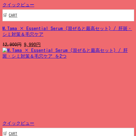
クイックビュー
CART
M.Tama × Essential Serum (混ぜると最高セット) / 肝斑・
シミ対策＆毛穴ケア
元
現
12,900
円
9,990
円
の
在
価
の
格
価
は
格
12,900
は
円
9,990
で
円
し
で
た。
す。
クイックビュー
CART