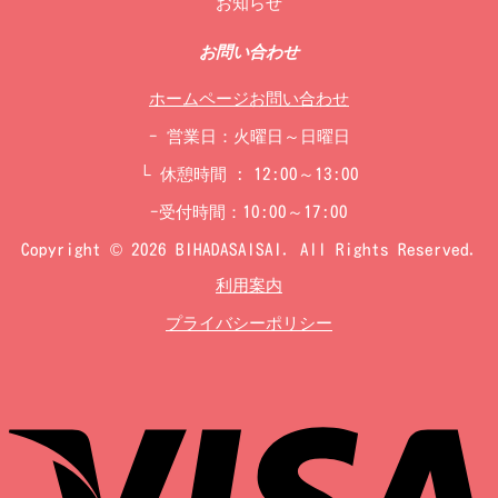
お知らせ
お問い合わせ
ホームページお問い合わせ
- 営業日：火曜日～日曜日
└ 休憩時間 : 12:00～13:00
-受付時間：10:00～17:00
Copyright © 2026 BIHADASAISAI. All Rights Reserved.
利用案内
プライバシーポリシー
V