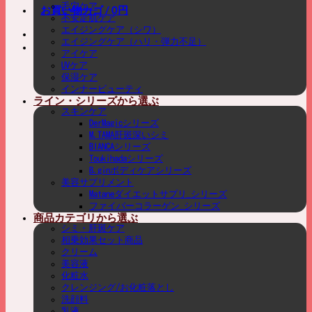
毛穴ケア
お買い物カゴ /
0
円
不安定肌ケア
エイジングケア（シワ）
エイジングケア（ハリ・弾力不足）
アイケア
UVケア
保湿ケア
インナービューティ
ライン・シリーズから選ぶ
スキンケア
DerMagicシリーズ
M.TAMA肝斑深いシミ
BIANCAシリーズ
Toukihadaシリーズ
B.ginボディケアシリーズ
美容サプリメント
Mataneダイエットサプリ_シリーズ
ファイバーコラーゲン_シリーズ
商品カテゴリから選ぶ
シミ・肝斑ケア
相乗効果セット商品
クリーム
美容液
化粧水
クレンジング/お化粧落とし
洗顔料
乳液