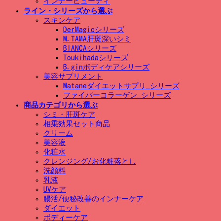
インナービューティ
ライン・シリーズから選ぶ
スキンケア
DerMagicシリーズ
M.TAMA肝斑深いシミ
BIANCAシリーズ
Toukihadaシリーズ
B.ginボディケアシリーズ
美容サプリメント
Mataneダイエットサプリ_シリーズ
ファイバーコラーゲン_シリーズ
商品カテゴリから選ぶ
シミ・肝斑ケア
相乗効果セット商品
クリーム
美容液
化粧水
クレンジング/お化粧落とし
洗顔料
乳液
UVケア
腸活/便秘改善のインナーケア
ダイエット
ボディーケア