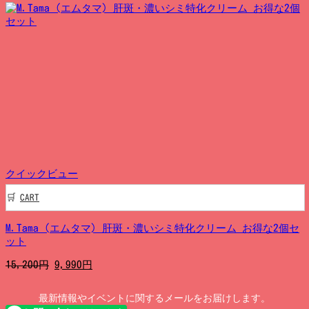
の
在
価
の
格
価
は
格
7,600
は
円
5,990
で
円
し
で
た。
す。
クイックビュー
CART
M.Tama (エムタマ) 肝斑・濃いシミ特化クリーム お得な2個セ
ット
元
現
15,200
円
9,990
円
の
在
価
の
最新情報やイベントに関するメールをお届けします。
格
価