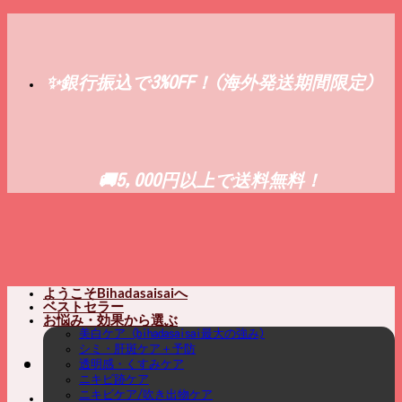
Skip
to
content
✨銀行振込で3%OFF！(海外発送期間限定)
🚚5,000円以上で送料無料！
ようこそBihadasaisaiへ
ベストセラー
お悩み・効果から選ぶ
美白ケア (bihadasaisai最大の強み)
シミ・肝斑ケア＋予防
透明感・くすみケア
ニキビ跡ケア
ニキビケア/吹き出物ケア