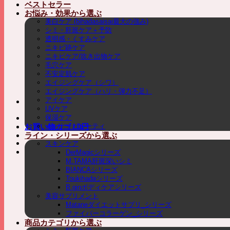
ベストセラー
お悩み・効果から選ぶ
美白ケア (bihadasaisai最大の強み)
シミ・肝斑ケア＋予防
透明感・くすみケア
ニキビ跡ケア
ニキビケア/吹き出物ケア
毛穴ケア
不安定肌ケア
エイジングケア（シワ）
エイジングケア（ハリ・弾力不足）
アイケア
UVケア
保湿ケア
インナービューティ
お買い物カゴ /
0
円
ライン・シリーズから選ぶ
スキンケア
DerMagicシリーズ
M.TAMA肝斑深いシミ
BIANCAシリーズ
Toukihadaシリーズ
B.ginボディケアシリーズ
美容サプリメント
Mataneダイエットサプリ_シリーズ
ファイバーコラーゲン_シリーズ
商品カテゴリから選ぶ