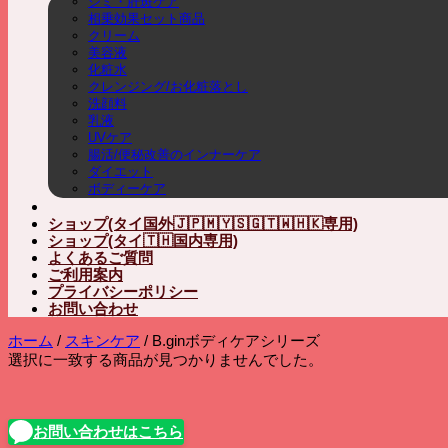
シミ・肝斑ケア
相乗効果セット商品
クリーム
美容液
化粧水
クレンジング/お化粧落とし
洗顔料
乳液
UVケア
腸活/便秘改善のインナーケア
ダイエット
ボディーケア
ショップ(タイ国外🇯🇵🇲🇾🇸🇬🇹🇼🇭🇰専用)
ショップ(タイ🇹🇭国内専用)
よくあるご質問
ご利用案内
プライバシーポリシー
お問い合わせ
ホーム
/
スキンケア
/
B.ginボディケアシリーズ
選択に一致する商品が見つかりませんでした。
お問い合わせはこちら